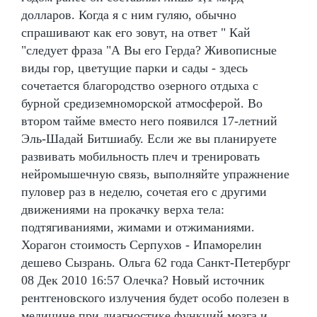
долларов. Когда я с ним гуляю, обычно
спрашивают как его зовут, на ответ " Кай
"следует фраза "А Вы его Герда? Живописные
виды гор, цветущие парки и сады - здесь
сочетается благородство озерного отдыха с
бурной средиземноморской атмосферой. Во
втором тайме вместо него появился 17-летний
Эль-Шадай Битшиабу. Если же вы планируете
развивать мобильность плеч и тренировать
нейромышечную связь, выполняйте упражнение
пуловер раз в неделю, сочетая его с другими
движениями на прокачку верха тела:
подтягиваниями, жимами и отжиманиями.
Хорагон стоимость Серпухов - Ипаморелин
дешево Сызрань. Ольга 62 года Санкт-Петербург
08 Дек 2010 16:57 Олечка? Новый источник
рентгеновского излучения будет особо полезен в
медицине при диагностике функций мозга и