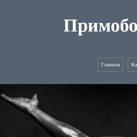
Примобо
Главная
Ка