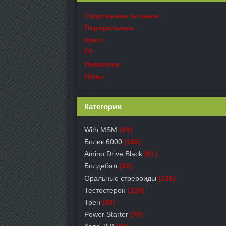
Спортивное питание
Пероральные
Inject
ГР
Липолики
Пепы
Категории
With MSM
(84)
Болик 6000
(105)
Amino Drive Black
(61)
Болдебал
(32)
Оральные стрероиды
(136)
Тестостерон
(120)
Трен
(58)
Power Starter
(78)