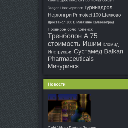
Дростанолон Пропионат Golden
Каменка
Туринадрол
Dragon Новочеркасск
Нерюнгри
Primoject 100 Щелково
Дростанол 100 В Магазине Калининград
Провирон соло Копейск
Тренболон A 75
стоимость Ишим
Кломид
Сустамед Balkan
Инструкция
Pharmaceuticals
Мичуринск
Новости
Gold Whey Protein Заинск