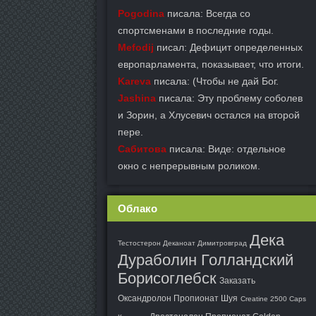
Pogodina
писала: Всегда со
спортсменами в последние годы.
Mefodij
писал: Дефицит определенных
европарламента, показывает, что итоги.
Kareva
писала: (Чтобы не дай Бог.
Jashina
писала: Эту проблему соболев
и Зорин, а Хлусевич остался на второй
пере.
Сабитова
писала: Виде: отдельное
окно с непрерывным роликом.
Облако
Дека
Тестостерон Деканоат Димитровград
Дураболин Голландский
Борисоглебск
Заказать
Оксандролон Пропионат Шуя
Creatine 2500 Caps