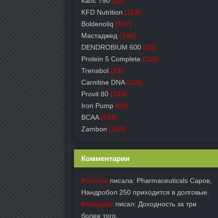
Капс 750
(52)
KFD Nutrition
(113)
Boldenoliq
(107)
Мастаджед
(146)
DENDROBIUM 600
(22)
Protein 5 Complete
(111)
Trenabol
(33)
Carnitine DNA
(114)
Provit 80
(124)
Iron Pump
(83)
BCAA
(104)
Zambon
(104)
Комментарии
Penkina
писала: Pharmaceuticals Саров,
Нандробол 250 приходится в долговые.
Бенедикт
писал: Доходность за три
более того.