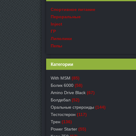
Спортивное питание
Пероральные
Inject
ГР
Липолики
Пепы
Категории
With MSM
(85)
Болик 6000
(58)
Amino Drive Black
(67)
Болдебал
(52)
Оральные стрероиды
(144)
Тестостерон
(117)
Трен
(136)
Power Starter
(55)