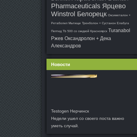
Pharmaceuticals Ярцево
Winstrol Белорецк
Оксиметалон +
Ретаболил Мытищи
Тренболон + Сустанон Елабуга
Turanabol
Пептид Tb 500 со скидкой Красноярск
Ржев
Оксандролон + Дека
Александров
Новости
Testogen Нерчинск
Недели ушел со своего поста важно
уметь случай.