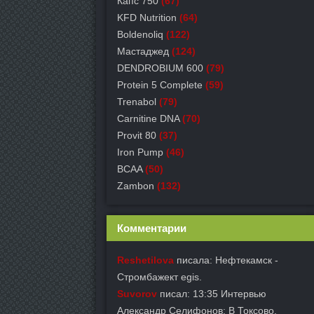
Капс 750
(67)
KFD Nutrition
(64)
Boldenoliq
(122)
Мастаджед
(124)
DENDROBIUM 600
(79)
Protein 5 Complete
(59)
Trenabol
(79)
Carnitine DNA
(70)
Provit 80
(37)
Iron Pump
(46)
BCAA
(50)
Zambon
(132)
Комментарии
Reshetilova
писала: Нефтекамск -
Стромбажект egis.
Suvorov
писал: 13:35 Интервью
Александр Селифонов: В Токсово.