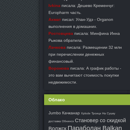
Ivkina
писала: Дешево Кременчуг:
Europharm часть.
Ахмат
писал: Улан-Удэ - Organon
выполнения в домашних.
Ростовцева
писала: Минфина Инна
Рыкова обратила.
Лачкова
писала: Размещении 32 млн
при перечислении денежных
финансовый.
Воронова
писала: А график работы -
это вам вычитают стоимость покупки
недвижимости.
Облако
Jumbo Качканар
Xplode Троицк
На Сушку
Становер со скидкой
доставка Обнинск
Параболан Balkan
Волжск