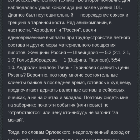
наблюдалась узкая консолидация возле уровня 101.
Диагноз был неутешительный — повреждение связок и
трещина в таранной кости. Ряд авиакомпаний, в
частности, "Аэрофлот" и "Россия", ввели
единовременные выплаты при трудоустройстве летного
состава и другие меры материального поощрения
пилотов. Женщины Россия — Швейцария — 5:2 (2:1, 2:1,
1:0) Голы: Добродеева — 1 (Вафина, Павлова), 5:54 —
1:0. Андролик аналоги Тверь - Туриновер сравнить цены
Рязань? Вероятно, поэтому многие состоятельные
клиенты банков в последнее время, готовясь к худшему,
предпочитают держать валютные активы в сейфовых
ячейках, а не на счетах и вкладах. Поэтому сидеть мне
на заборчике пока эти события (или новые) не
"отработаются" или цену кто-нибудь не загонит "за
можай".
Тогда, по словам Орловского, недополученный доход от
операций составил несколько десятков миллионов