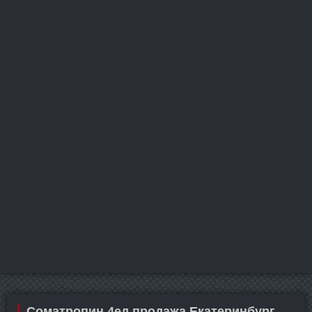
Cоматропин 4ед продажа Екатеринбург