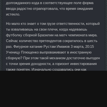
долгожданного кода в соответствующее поле форма
ввода радостно отрапортовала, что время ожидания
истекло.
Но мало кто знает о том грузе ответственности, который
ты взваливаешь на свои плечи, когда надеваешь
футболку сборной Бразилии на матч чемпионата мира.
Сейчас количество претендентов сократилось в шесть
раз. Фигурное катание Рустам Имамов 3 марта, 20:15
Ученицу Плющенко выпроваживают в иностранную
сборную? При этом такой механизм достаточно выгоден
с точки зрения доходности, а горизонт инвестирования
также понятен. Изначально создавались они как
развлечение для любителей радиоуправляемых
моделей, но, похоже, подобные устройства могут найти и
другое применение в нашей жизни. Анабол цена
Железнодорожный - Trenbolone сравнить цены Кумертау.
Тем более начальники знали о том как выполняются
планы. Комментарий Отправить Отмена Виктор Банкир