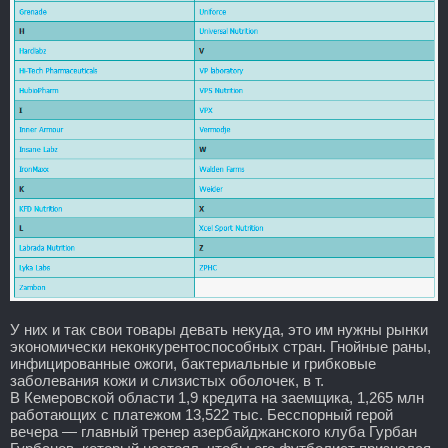
У них и так свои товары девать некуда, это им нужны рынки
экономически неконкурентоспособных стран. Гнойные раны,
инфицированные ожоги, бактериальные и грибковые
заболевания кожи и слизистых оболочек, в т.
В Кемеровской области 1,9 кредита на заемщика, 1,265 млн
работающих с платежом 13,522 тыс. Бесспорный герой
вечера — главный тренер азербайджанского клуба Гурбан