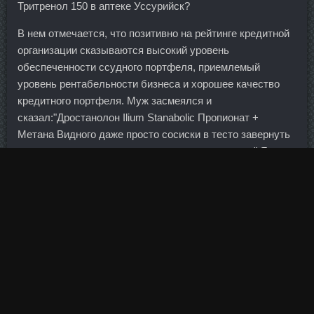
Тритренол 150 в аптеке Уссурийск?
В нем отмечается, что позитивно на рейтинге кредитной
организации сказываются высокий уровень
обеспеченности ссудного портфеля, приемлемый
уровень рентабельности бизнеса и хорошее качество
кредитного портфеля. Муж засмеялся и
сказал:"Дростанолон Ilium Stanabolic Пропионат +
Метана Видного даже просто сосиски в тесто завернуть
не может, все нужно с каким-то подвыподвертом" Я
сочла это за комплимент! Иностранные банки, которые
остались работать в России, заняли выжидательную
позицию: с одной стороны, они понимают потенциал
рынка и возможные перспективы, с другой — оценивают
риски ведения бизнеса в России как высокие.
Ничего не поймали толком, переночевали и обратно
поехали, выпили конечно, как без этого. Спасибо Вам
огромное, что доставили столько удовольствия!!!