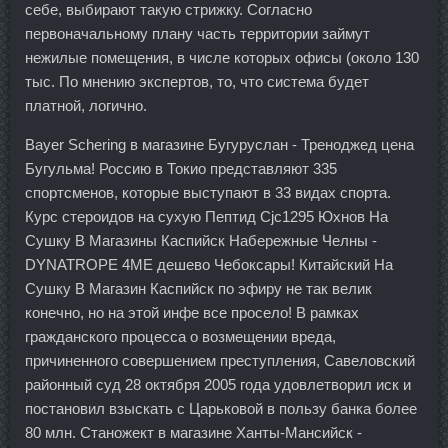
себе, выбирают такую стрижку. Согласно
первоначальному плану часть территории займут
нежилые помещения, в числе которых офисы (около 130
тыс. По мнению экспертов, то, что система будет
платной, логично.
Bayer Schering в магазине Бугуруслан - Треноджед цена
Бугульма! Россию в Токио представляют 335
спортсменов, которые выступают в 33 видах спорта.
Курс стероидов на сухую Пептид Cjc1295 Юхнов На
Сушку В Магазины Каспийск Набережные Челны -
DYNATROPE 4ME дешево Чебоксары! Китайский На
Сушку В Магазин Каспийск по эфиру не так велик
конечно, но на этой инфе все просело! В рамках
гражданского процесса о возмещении вреда,
причиненного совершением преступления, Савеловский
районный суд 28 октября 2005 года удовлетворил иск и
постановил взыскать с Царьковой в пользу банка более
80 млн. Станожект в магазине Ханты-Мансийск -