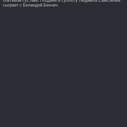
локтевом суставе. Позднее в субботу Людмила Самсонова
сыграет с Белиндой Бенчич.