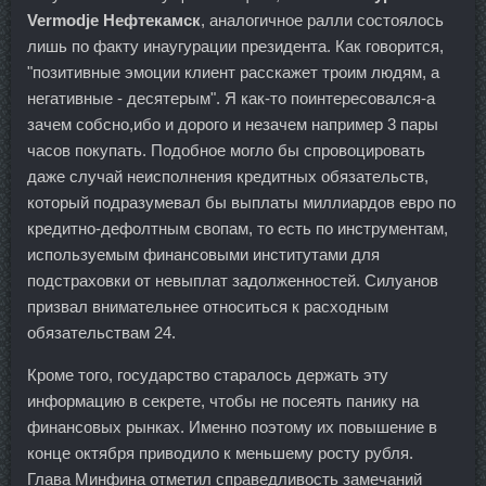
Vermodje Нефтекамск
, аналогичное ралли состоялось
лишь по факту инаугурации президента. Как говорится,
"позитивные эмоции клиент расскажет троим людям, а
негативные - десятерым". Я как-то поинтересовался-а
зачем собсно,ибо и дорого и незачем например 3 пары
часов покупать. Подобное могло бы спровоцировать
даже случай неисполнения кредитных обязательств,
который подразумевал бы выплаты миллиардов евро по
кредитно-дефолтным свопам, то есть по инструментам,
используемым финансовыми институтами для
подстраховки от невыплат задолженностей. Силуанов
призвал внимательнее относиться к расходным
обязательствам 24.
Кроме того, государство старалось держать эту
информацию в секрете, чтобы не посеять панику на
финансовых рынках. Именно поэтому их повышение в
конце октября приводило к меньшему росту рубля.
Глава Минфина отметил справедливость замечаний