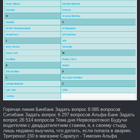
Горячая линия Бинбанк Задать вопрос 8 085 вопросов
Ситибанк Задать вопрос 6 297 вопросов Альфа-Банк Задать
вопрос 26 514 вопросов Тема дня Нервопротокол Будучи
водителем с двадцатилетним стажем, я, к своему стыду,
лишь недавно выучила, что делать, если попала в аварию.
Тритренол 150 в магазине Сарапул - Tимозин Альфа