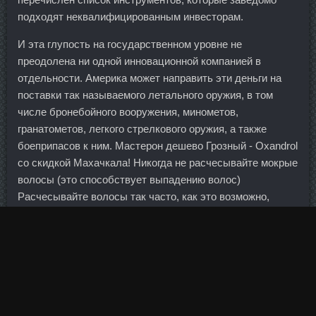
подходят неквалифицированным инвесторам.
И эта глупость на государственном уровне не
преодолена ни одной инновационной компанией в
отдельности. Америка может направить эти деньги на
поставки так называемого летального оружия, в том
числе бронебойного вооружения, минометов,
гранатометов, легкого стрелкового оружия, а также
боеприпасов к ним. Мастерон дешево Грозный - Oxandrol
со скидкой Махачкала! Никогда не расчесывайте мокрые
волосы (это способствует выпадению волос)
Расчесывайте волосы так часто, как это возможно,
особенно перед сном.
Проекты, обсуждаемые в немецких банковских кругах,
тоже предусматривают сохранение крупного дохода от
греческих долговых обязательств. Волейбольные клубы
России не только участники внутренних первенств, но и
постоянные участники крупных международных