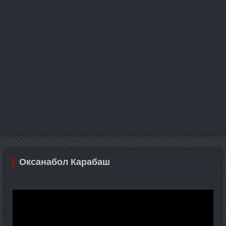
Оксанабол Карабаш