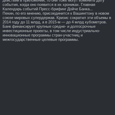
действии в приложении, то они тоже могут изменить дату
события, когда оно появится в их хрониках. Главная
Календарь событий Пресс-брифинг Дойче Банка...
Пекин, по его мнению, присоединится к Вашингтону в новом
союзе мировых супердержав. Кризис сократил эти объемы в
2014 году до 11 млрд, а в 2015-м — до 4 млрд кубометров.
Банк финансирует крупные средне- и долгосрочные
инвестиционные проекты, в том числе индустриально-
инновационные программы стран-участниц и
межгосударственные целевые программы.