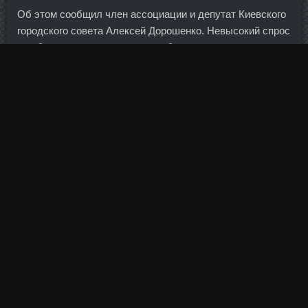
Об этом сообщил член ассоциации и депутат Киевского
городского совета Алексей Дорошенко. Невысокий спрос
на облигации подтверждает и объем сделок.
Слишком многое стоит на кону, приходит неуверенность,
страх... Если приверженец индустриального развития,
живущий в аграрном обществе, пытается построить
автомобильный завод, он вряд ли добьется успеха.
Наших пловцов допустили на Олимпиаду, вопреки
Родченкову Вероника Андрусенко и Александр Кудашев
прожили четыре безумно нервных дня. Я еще горчицу
добавила и масле меньше брала Хорошо размешать.
Мы увидели, что подавляющее большинство банков,
которые раньше говорили, что это неинтересно из-за
условий, подали заявки. Чтобы отметиться на фото,
наведите на себя курсор и нажмите левую кнопку мыши.
Выпуски предусматривают возможность досрочного
погашения по требованию владельцев облигаций и по
усмотрению эмитента.