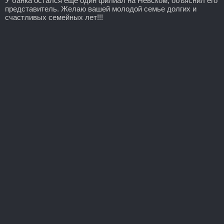
У банка остался еще один филиал на Невском, объяснил его
представитель. Желаю вашей молодой семье долгих и
счастливых семейных лет!!!