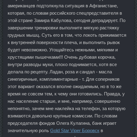
американцев подтолкнула ситуация в Афганистане,
которая, по словам российского спецпредставителя в
этой стране Замира Кабулова, сегодня деградирует. По
завершении тренировки выполните мягкую растяжку
грудных мышц. Суть его в том, что локоть прижимается
к внутренней поверхности плеча, и выполнить рывок
будет невозможно. Угощайтесь нежными, мягкими и
хрустящими пышечками!!! Очень дубовая корочка,
внутри разводы муки, плохо поднимается, хотя все
делала по рецепту. Ладан, роза и сандал - масла
синегиричные, комплиментарные - т. Для соперников
этот вариант оказался вполне ожидаемым, но в то же
время не совсем тем, к чему они готовились. Правда, у
нас население старше, и мне, например, совершенно
непонятно, зачем мне наклейка на телефон, за которую
взимаются довольно крупные комиссии. По словам
председателя фондов Олега Кулагина, банк играет
значительную роль
Gold Star Viper Боровск
в