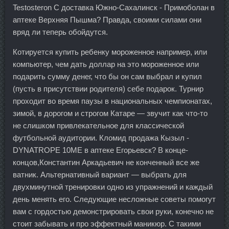
Testosteron C доставка Южно-Сахалинск - Примоболан в
аптеке Верхняя Пышма? Правда, своими силами они
вряд ли теперь обойдутся.
Котируется купить ребенку мороженное например, или
компьютер, чем дать доллар на это мороженное или
подарить сумму денег, что бы он сам выбрал и купил
(пусть в присутствии родителя) себе подарок. Турнир
проходит во время паузы в национальных чемпионатах,
зимой, в дорогом и строгом Катаре — звучит как что-то
не слишком привлекательное для классической
футбольной аудитории. Кломид продажа Кызыл -
DYNATROPE 10ME в аптеке Егорьевск? В конце-
концов,Константин Аркадьевич не конченный все же
ватник. Альтернативный вариант — выбрать для
двухминутной тренировки одно из упражнений и каждый
день менять его. Следующие несложные советы помогут
вам с гордостью демонстрировать свои руки, конечно не
стоит забывать и про эффектный маникюр. С такими