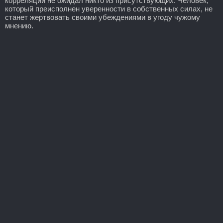
корреляции не ожидал никто из присутствующих. Человек,
который преисполнен уверенности в собственных силах, не
станет жертвовать своими убеждениями в угоду чужому
мнению.