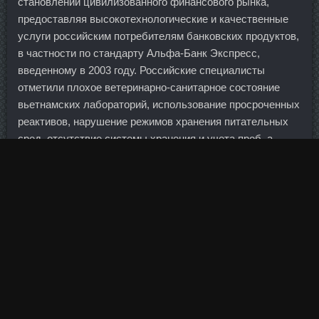
становлении цивилизованного финансового рынка,
предоставляя высокотехнологические и качественные
услуги российским потребителям банковских продуктов,
в частности по стандарту Альфа-Банк Экспресс,
введенному в 2003 году. Российские специалисты
отметили плохое ветеринарно-санитарное состояние
вьетнамских лабораторий, использование просроченных
реактивов, нарушение режимов хранения питательных
сред, отсутствие системы хранения и учета проб, а
также другие недостатки. Как правило, уровень
тестостерона у мужчин с возрастом снижается, но этого
можно избежать. В первой половине казалось, что
финская команда может сотворить настоящую
сенсацию, выбив испанцев во втором матче плей-офф.
Самая яркая афиша четвертьфиналов не оправдала
ожидания тех, кто рассчитывал на зрелищную игру. По
его мнению, арест таких документов приставами будет
незаконен, поскольку они дают право заниматься