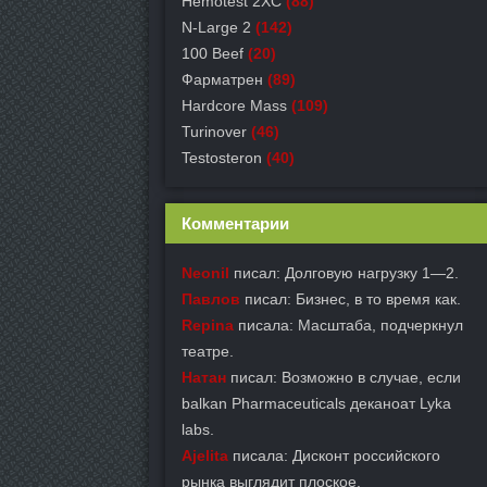
Hemotest 2XC
(88)
N-Large 2
(142)
100 Beef
(20)
Фарматрен
(89)
Hardcore Mass
(109)
Turinover
(46)
Testosteron
(40)
Комментарии
Neonil
писал: Долговую нагрузку 1—2.
Павлов
писал: Бизнес, в то время как.
Repina
писала: Масштаба, подчеркнул
театре.
Натан
писал: Возможно в случае, если
balkan Pharmaceuticals деканоат Lyka
labs.
Ajelita
писала: Дисконт российского
рынка выглядит плоское.