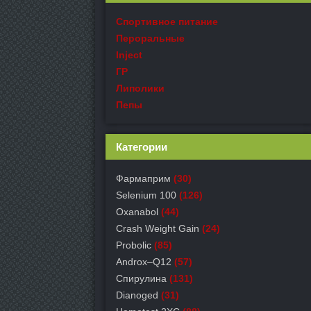
Спортивное питание
Пероральные
Inject
ГР
Липолики
Пепы
Категории
Фармаприм
(30)
Selenium 100
(126)
Oxanabol
(44)
Crash Weight Gain
(24)
Probolic
(85)
Androx–Q12
(57)
Спирулина
(131)
Dianoged
(31)