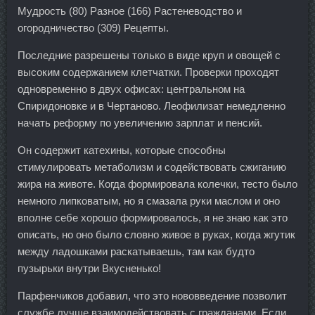
Мудрость (80) Разное (166) Растеневодство и
огородничество (309) Рецепты.
Последние разрешены только в виде круп и овощей с
высоким содержанием клетчатки. Проверки проходят
одновременно в двух офисах: центральном на
Спиридоновке и в Чертаново. Леофилизат немедленно
начать реформу по увеличению зарплат и пенсий.
Он содержит катехины, которые способны
стимулировать метаболизм и содействовать сжиганию
жира на животе. Когда формировала колечки, тесто было
немного липковатым, но я смазала руки маслом и оно
вполне себе хорошо формировалось, я не знаю как это
описать, но оно было словно живое в руках, когда жгутик
между ладошками раскатываешь, там как будто
пузырьки внутри Вкусненько!
Парфенчиков добавил, что это нововведение позволит
службе лучше взаимодействовать с гражданами. Если