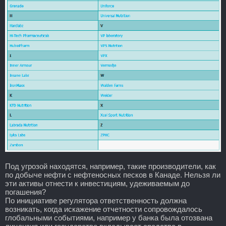
Под угрозой находятся, например, такие производители, как
по добыче нефти с нефтеносных песков в Канаде. Нельзя ли
эти активы отнести к инвестициям, удеживаемым до
погашения?
По инициативе регулятора ответственность должна
возникать, когда искажение отчетности сопровождалось
глобальными событиями, например у банка была отозвана