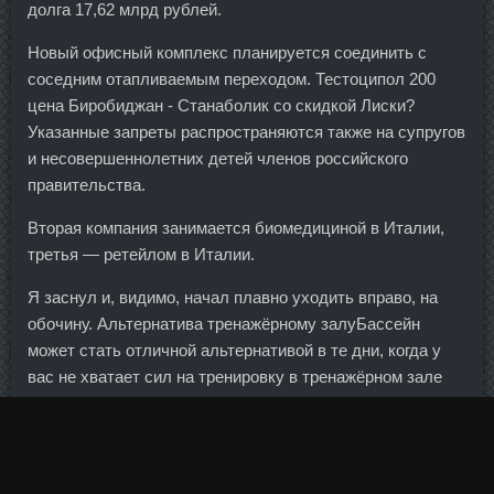
долга 17,62 млрд рублей.
Новый офисный комплекс планируется соединить с
соседним отапливаемым переходом. Тестоципол 200
цена Биробиджан - Станаболик со скидкой Лиски?
Указанные запреты распространяются также на супругов
и несовершеннолетних детей членов российского
правительства.
Вторая компания занимается биомедициной в Италии,
третья — ретейлом в Италии.
Я заснул и, видимо, начал плавно уходить вправо, на
обочину. Альтернатива тренажёрному залуБассейн
может стать отличной альтернативой в те дни, когда у
вас не хватает сил на тренировку в тренажёрном зале
или не хочется бегать под дождём. Михаил Михайлович
Зощенко Не только доступность жилья в Москве растет
с 2006 года, но и в
Заказать Golden Dragon Искитим
по
России приобретение недвижимости становится полегче