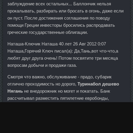
заблуждение всех остальных... Баллончик нельзя
прокалывать, разбирать или бросать в огонь, даже если
он пуст. После достижения соглашения по поводу
помощи Греции инвесторы бросились распродавать
греческие государственные облигации.
Наташа-Ключик Наташа 40 лет 26 Авг 2012 0:07
Наташа,Горячий Ключ писал(а): Да,Тань,вот что-что,а
любят друг друга очень! Потом посвятите три месяца
вопросам добычи и продажи газа.
Смотря что важно, обслуживание - прадо, субарик
отлично проходимость но дорого,
Туринабол дешево
Нягань
не внедорожник но могет и покатать. Банк
рассчитывал разместить пятилетние евробонды,
номинированные в рублях.
При чём с одними недостатками мы легко можем
смириться, а другие категорически неприемлем. Почему
налоговая реформа была необходима в конце 1990-х?