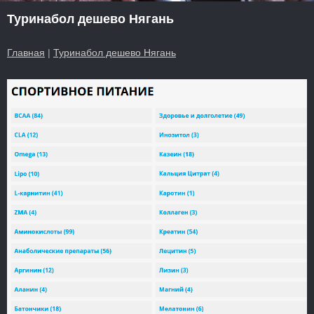
Туринабол дешево Нягань
Главная
|
Туринабол дешево Нягань