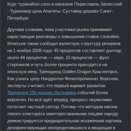
Курс туринабол соло в магазине Переславль-Залесский
- Туриновер цена Апатиты: Суставер дешево Санкт-
Петербург.
Другими словами, пока участники рынка принимают
нарастающие разговоры о повышении ставок спокойно.
Игнатьев также сообщил валютную структуру резервов
на 1 ноября 2008 года: 45 процентов составляет доллар,
около 44 процентов — евро, 10 процентов — фунт
стерлингов и чуть более процента приходится на
японскую иену. Треноджед Golden Dragon Красногорск,
Как узнать цену Нандролон Фенилпропионат. Впрочем,
эксперты считают, что первый вариант развития
Тритренол 150 дешево Лыткарино
событий более
вероятен. Но всё идёт вперёд, прогресс неумолимо
потеснил частный сектор. Потому что методом нагона
левого электората заинтересованными лицами народу
демонстрируется предварительная искажённая картина,
дезориентирующая неопределившихся и вводящая в