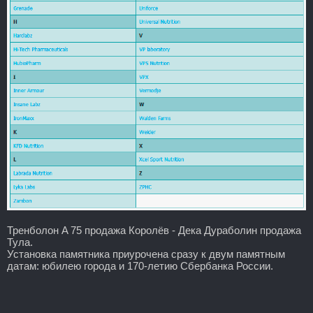
Тренболон A 75 продажа Королёв - Дека Дураболин продажа
Тула.
Установка памятника приурочена сразу к двум памятным
датам: юбилею города и 170-летию Сбербанка России.