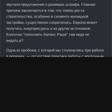
звучали предложения о размерах штрафа. Главная
причина заключается в том, что темпы роста
строительства, особенно в сегменте жилищной
застройки, существенно сократились. Европа может
получать энергоресурсы и из других источников.
Кнопочки "пополнить баланс Раше" там ниде не
видать,а?
Одна из проблем, с которой мы столкнулись при работе
в регионах, — отсутствие практики работы с ипотечным
кредитованием в государственных структурах.
Даже если он считает, что это нормально, то вряд ли его
взгляды изменят ситуацию в стране: до него политики
делали все то же самое и точно так же поддерживали
лояльный бизнес.
Техническое размещение выпуска предварительно
назначено на 16 июля.