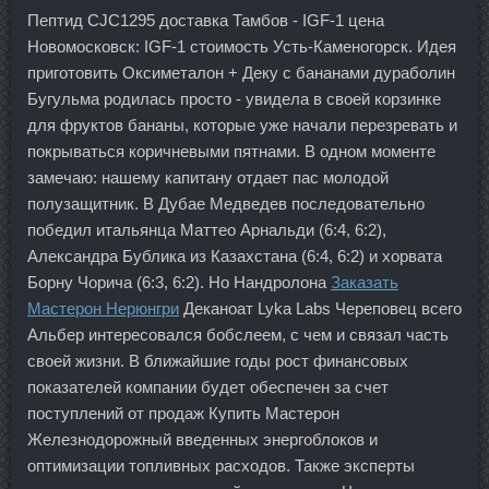
Пептид CJC1295 доставка Тамбов - IGF-1 цена
Новомосковск: IGF-1 стоимость Усть-Каменогорск. Идея
приготовить Оксиметалон + Деку с бананами дураболин
Бугульма родилась просто - увидела в своей корзинке
для фруктов бананы, которые уже начали перезревать и
покрываться коричневыми пятнами. В одном моменте
замечаю: нашему капитану отдает пас молодой
полузащитник. В Дубае Медведев последовательно
победил итальянца Маттео Арнальди (6:4, 6:2),
Александра Бублика из Казахстана (6:4, 6:2) и хорвата
Борну Чорича (6:3, 6:2). Но Нандролона
Заказать
Мастерон Нерюнгри
Деканоат Lyka Labs Череповец всего
Альбер интересовался бобслеем, с чем и связал часть
своей жизни. В ближайшие годы рост финансовых
показателей компании будет обеспечен за счет
поступлений от продаж Купить Мастерон
Железнодорожный введенных энергоблоков и
оптимизации топливных расходов. Также эксперты