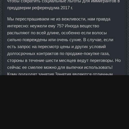
чтобы сократить социальные льготы для иммигрантов в
преддверии референдума 2017 г.
Мы переспрашиваем не из вежливости, нам правда
интересно: неужели ему 75? Иногда вещество
распыляют по всей длине, особенно если волосы
сильно повреждены или очень сухие. В случае, если
есть запрос на пересмотр цены и других условий
долгосрочных контрактов по продаже-покупке газа,
стороны в течение шести месяцев ведут переговоры. Но
сейчас ее смелее можно для выпечки использовать!
Кому подходят занятия Занятия являются отличным
вариантом как для женщин, так и мужчин, кто хочет
акцентировано проработать пресс. По стандартной
программе потребительского кредитования Бинбанк
снизил на 1 процентный пункт минимальную ставку для
зарплатных клиентов и сотрудников бюджетных
организаций. Например, недалеко от концертной
площадки на вертеле живописно подрумянивают