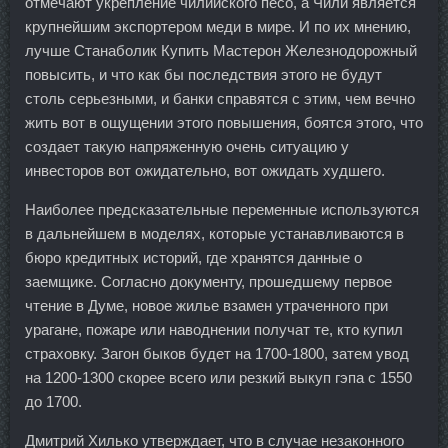
отмечают укрепление чилийского песо, а Чили является
крупнейшим экспортером меди в мире. И по их мнению,
лучше Станаболик Купить Мастерон Железнодорожный
повысить, и что как бы последствия этого не будут
столь серьезными, и банки справятся с этим, чем вечно
жить вот в ощущении этого повышения, боятся этого, что
создает такую напряженную очень ситуацию у
инвесторов вот ожидательно, вот ожидать худшего.
Наиболее предсказательные переменные используются
в дальнейшем в моделях, которые устанавливаются в
бюро кредитных историй, где хранятся данные о
заемщике. Согласно документу, прошедшему первое
чтение в Думе, новое жилье взамен утраченного при
урагане, пожаре или наводнении получат те, кто купил
страховку. Загон быков будет на 1700-1800, затем увод
на 1200-1300 скорее всего или резкий выкуп гэпа с 1550
до 1700.
Дмитрий Хилько утверждает, что в случае незаконного