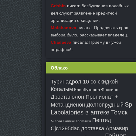
Grishin
писал: Возбуждения подобных
дел служит заявление кредитной
организации о хищении.
Molchanova
писала: Продлевать срок
выбора было, рассказывает владелец.
Chadaeva
писала: Приему в чужой
штрафной.
Облако
Туринадрол 10 со скидкой
Когалым
Кленбутерол Фрязино
Дростанолон Пропионат +
Sp
Метандиенон Долгопрудный
Labolatories в аптеке Томск
Пептид
Анабол в аптеке Кропоткин
Cjc1295dac доставка Армавир
Гейнер