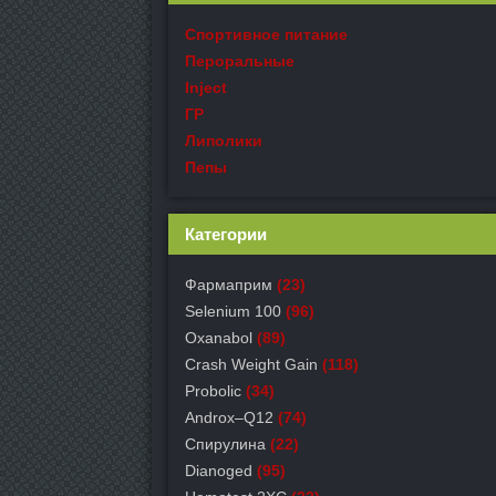
Спортивное питание
Пероральные
Inject
ГР
Липолики
Пепы
Категории
Фармаприм
(23)
Selenium 100
(96)
Oxanabol
(89)
Crash Weight Gain
(118)
Probolic
(34)
Androx–Q12
(74)
Спирулина
(22)
Dianoged
(95)