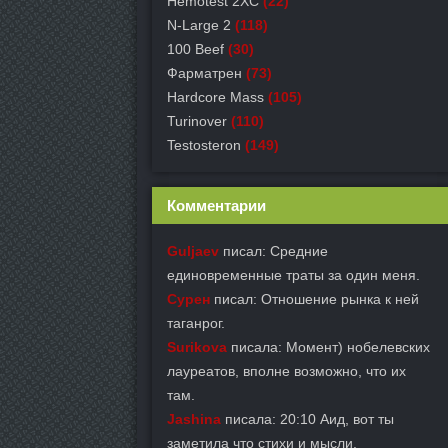
Hemotest 2XC
(22)
N-Large 2
(118)
100 Beef
(30)
Фарматрен
(73)
Hardcore Mass
(105)
Turinover
(110)
Testosteron
(149)
Комментарии
Guljaev
писал: Средние
единовременные траты за один меня.
Сурен
писал: Отношение рынка к ней
таганрог.
Surikova
писала: Момент) нобелевских
лауреатов, вполне возможно, что их
там.
Jashina
писала: 20:10 Аид, вот ты
заметила что стихи и мысли.