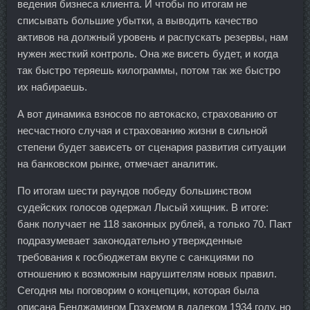
ведения бизнеса клиента. И чтобы по итогам не
списывать большие убытки, а выводить качество
активов на должный уровень и распускать резервы, нам
нужен жесткий контроль. Она же висеть будет, и когда
так быстро теряешь килограммы, потом так же быстро
их набираешь.
А вот динамика взносов по автокаско, страхованию от
несчастного случая и страхованию жизни в сильной
степени будет зависеть от сценария развития ситуации
на банковском рынке, отмечает аналитик.
По итогам шести раундов победу большинством
судейских голосов одержал Лысый хищник. В итоге:
банк получает не 118 законных рублей, а только 70. Пакт
подразумевает законодательно утвержденные
требования к госбюджетам вкупе с санкциями по
отношению к возможным нарушителям новых правил.
Сегодня мы поговорим о концепции, которая была
описана Бенджамином Грэхемом в далеком 1934 году, но