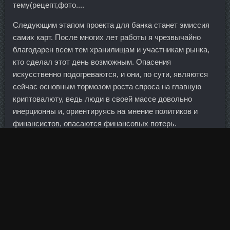
тему(рецепт,фото....
Следующим этапом проекта для банка станет эмиссия
самих карт. После многих лет работы я чрезвычайно
благодарен всем тем хранилищам и участникам рынка,
кто сделал этот день возможным. Опасения
искусственно подогреваются, и они, по сути, являются
сейчас основным тормозом роста спроса на главную
криптовалюту, ведь люди в своей массе довольно
инерционны и, ориентируясь на мнение политиков и
финансистов, опасаются финансовых потерь.
Непосредственно процентные ставки по кредиту и
графики получения и погашения кредита
устанавливаются индивидуально, исходя из
согласованных основными участниками проекта
индикативных условий финансирования, и могут
изменяться на разных стадиях проекта, в зависимости
от хода реализации и прогнозируемых денежных потоков
проектной компании. Пептид HGH 176-191 стоимость