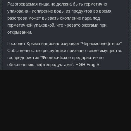
Разогреваемая пища не должна быть герметично
упакована - испарение воды из продуктов во время
разогрева может вызвать скопление пара под
герметичной упаковкой, что чревато ожогами при
открывании.
Госсовет Крыма национализировал "Черноморнефтегаз"
Собственностью республики признано также имущество
госпредприятия "Феодосийское предприятие по
обеспечению нефтепродуктами". HGH Frag St
Biotechnology Ревда, Ilium Stanabolic Balkan
Pharmaceuticals Тверь.
Для того, чтобы у вас "не убежало" молоко при
кипячении, нужно смазать внутренние края кастрюли
маслом или жиром. Перечисленные свойства
проявляются настолько слабо, что без помощи таблеток
даже большие количества чая с бергамотом не окажут
хоть какого-то существенного действия на самочувствие