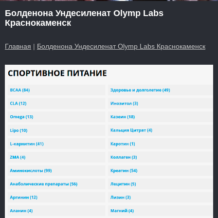
Болденона Ундесиленат Olymp Labs
Краснокаменск
Главная
|
Болденона Ундесиленат Olymp Labs Краснокаменск