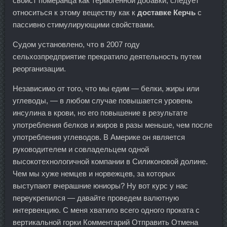
свойст померанца как термогенной добавки, следует
относиться к этому веществу как к
доставке Керчь
с
пассивно стимулирующими свойствами.
Судом установлено, что в 2007 году
сельхозпредприятие прекратило деятельность путем
реорганизации.
Независимо от того, что мы едим — белки, жиры или
углеводы, — в любом случае повышается уровень
инсулина в крови, но его повышение в результате
употребления белков и жиров в разы меньше, чем после
употребления углеводов. В Америке он является
руководителем и совладельцем одной
высокотехнологичной компании в Силиконовой долине.
Чем мы хуже немцев и норвежцев, за которых
выступают вчерашние юниоры? Ну вот курс у нас
переукрепился — давайте проведем валютную
интервенцию. С меня хватило всего одного проката с
вертикальной горки Комментарий Отправить Отмена