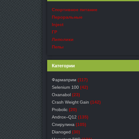
Спортивное питание
Пероральные
Inject
ГР
Липолики
Пепы
Категории
Фармаприм
(117)
Selenium 100
(42)
Oxanabol
(23)
Crash Weight Gain
(142)
Probolic
(20)
Androx–Q12
(135)
Спирулина
(105)
Dianoged
(30)