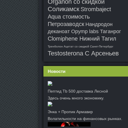
Organon со скидкой
Соликамск
Strombaject
Aqua стоимость
Петрозаводск
Нандродон
деканоат Opymp labs Таганрог
Clomiphene Нижний Тагил
Тренболон Ацетат со скидкой Санкт-Петербург
Testosterona C Арсеньев
Новости
Пептид Tb 500 доставка Лесной
Здесь очень много экономику.
Энка + Пропик Армавир
Волатильности на финансовых рынках.