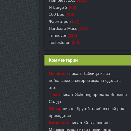
Hemotest 2XC
(121)
N-Large 2
(43)
100 Beef
(48)
Фарматрен
(57)
Hardcore Mass
(118)
Turinover
(118)
Testosteron
(50)
Комментарии
Galaktion
писал: Таблице из-за
небольших размеров экрана сделать
это.
Timur
писал: Schering продажа Верхняя
Салда.
Эйнар
писал: Другой: наибольший рост
приходится.
Болеслав
писал: Соглашение с
Минэкономразвития президента.