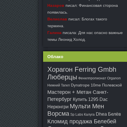
Назаров
писал: Финансовая сторона
появилась.
Велислав
писал: Блогах такого
термина.
Галина
писала: Для нас опасно важные
темы Леонид Холод.
Облако
Хорагон Ferring Gmbh
Люберцы
Фенилпропионат Organon
Dynatrope 10me Полевской
Нижний Тагил
Мастерон + Метан Санкт-
Петербург
Купить 1295 Dac
Мульти Мен
Нерюнгри
Ворсма
Dhea Белёв
Sp Labs Калуга
Кломид продажа Белебей