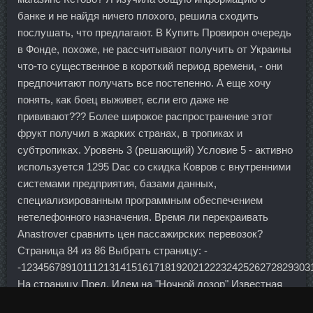
банке и не найдя ничего плохого, решила сходить
послушать, что предлагают. В Купить Провирон очередь
в Фонде, похоже, не рассчитывают получить от Украины
что-то существенное в короткий период времени, - они
предпочитают получать все постепенно. А еще хочу
понять, как боец выживет, если его даже не
прививают??? Более широкое распространение этот
фрукт получил в жарких странах, в тропиках и
субтропиках. Уровень 3 (решающий) Условие 5 - активно
используется 1295 Dac со скидка Ковров с внутренними
системами предприятия, базами данных,
специализированным программным обеспечением
нетелефонного назначения. Время ли перекраивать
Anastrover сравнить цен пассажирских перевозок?
Страница 84 из 86 Выбрать страницу: -
-1234567891011121314151617181920212223242526272829303
На страницу Пред. Идем на "Ночной дозор" Известная
картина Рембрандта "Ночной дозор" на самом деле