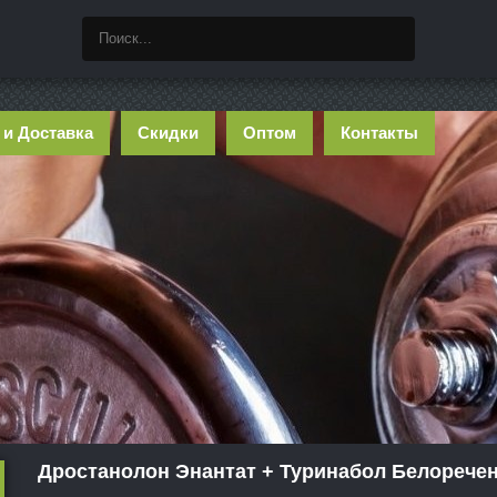
 и Доставка
Скидки
Оптом
Контакты
Дростанолон Энантат + Туринабол Белорече