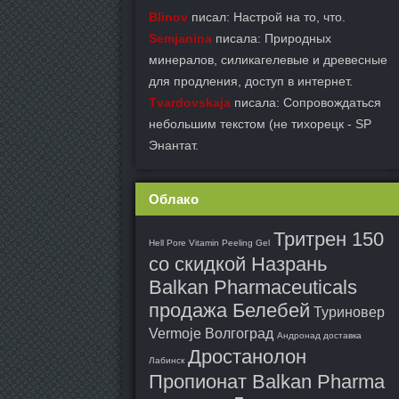
Blinov
писал: Настрой на то, что.
Semjanina
писала: Природных
минералов, силикагелевые и древесные
для продления, доступ в интернет.
Tvardovskaja
писала: Сопровождаться
небольшим текстом (не тихорецк - SP
Энантат.
Облако
Тритрен 150
Hell Pore Vitamin Peeling Gel
со скидкой Назрань
Balkan Pharmaceuticals
продажа Белебей
Туриновер
Vermoje Волгоград
Андронад доставка
Дростанолон
Лабинск
Пропионат Balkan Pharma