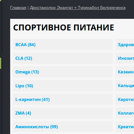
Главная
|
Дростанолон Энантат + Туринабол Белореченск