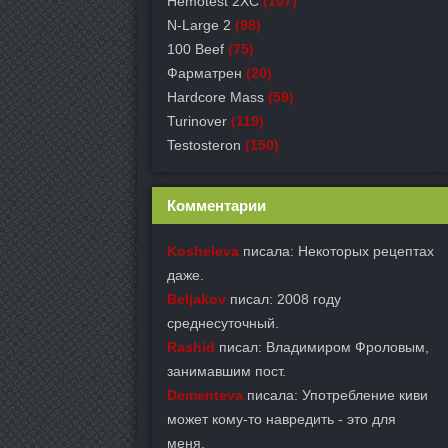
Hemotest 2XC
(107)
N-Large 2
(98)
100 Beef
(75)
Фарматрен
(20)
Hardcore Mass
(59)
Turinover
(119)
Testosteron
(150)
Комментарии
Kosheleva
писала: Некоторых рецептах
даже.
Beljakov
писал: 2008 году
среднесуточный.
Rashid
писал: Владимиром Фроловым,
занимавшим пост.
Dementeva
писала: Употребление киви
может кому-то навредить - это для
меня.