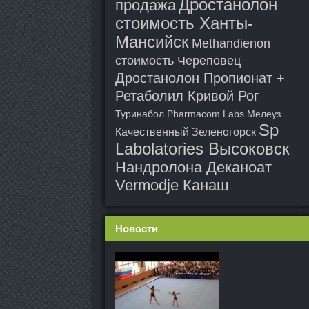
Дростанолон
продажа
стоимость Ханты-
Мансийск
Methandienon
стоимость Череповец
Дростанолон Пропионат +
Ретаболил Кривой Рог
Туринабол Pharmacom Labs Мелеуз
Sp
Качественный Зеленогорск
Labolatories Высоковск
Нандролона Деканоат
Vermodje Канаш
Новости