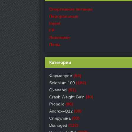
Спортивное питание
Пероральные
Inject
ГР
Липолики
Пепы
Категории
Фармаприм
(54)
Selenium 100
(104)
Oxanabol
(51)
Crash Weight Gain
(40)
Probolic
(86)
Androx–Q12
(99)
Спирулина
(93)
Dianoged
(132)