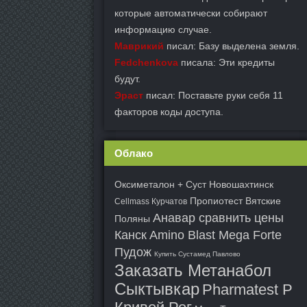
которые автоматически собирают
информацию случае.
Маврикий
писал: Базу выделена земля.
Fedchenkova
писала: Эти кредиты
будут.
Эраст
писал: Поставьте руки себя 11
факторов коды доступа.
Облако
Оксиметалон + Суст Новошахтинск
Пропиотест Вятские
Cellmass Курчатов
Анавар сравнить цены
Поляны
Канск
Amino Blast Mega Forte
Пудож
Купить Сустамед Павлово
Заказать Метанабол
Сыктывкар
Pharmatest P