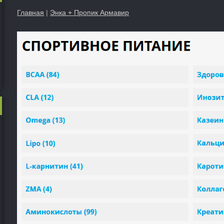
Главная
|
Энка + Пропик Армавир