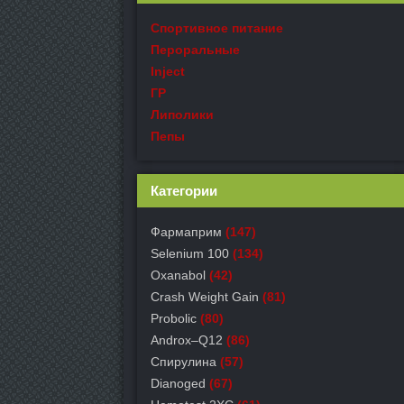
Спортивное питание
Пероральные
Inject
ГР
Липолики
Пепы
Категории
Фармаприм
(147)
Selenium 100
(134)
Oxanabol
(42)
Crash Weight Gain
(81)
Probolic
(80)
Androx–Q12
(86)
Спирулина
(57)
Dianoged
(67)