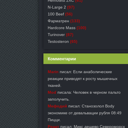
Hemotest 2XC
(61)
N-Large 2
(97)
100 Beef
(56)
Фарматрен
(133)
Hardcore Mass
(100)
Turinover
(87)
Testosteron
(65)
Комментарии
Marin
писал: Если анаболические
реакции приводят к росту мышечных
тканей.
Mod
писала: Человек в черном пальто
заполучить.
Мефодий
писал: Станозолол Body
экономике от девальвации рубля 08:49
Пицци.
Ренат
писал: Микс дешево Североморск