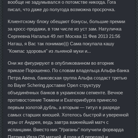
вообще не задумывался о потомстве никогда. Гога
писал, что даже до полугода возможна просрочка.
Клиентскому блоку обещают бонусы, большие премии
за кросс-продажи, в том числе из уст зам. Натуличка
Сергеевна Наталья 49 лет Москва 11 Фев 2013 21:56
Наташ, я Вас так понимаю))) Сама покупала кашу
"Компас здоровья" из льняной муки и...
Они же фигурируют в опубликованном во вторник
приказе Порошенко. По словам владельца Альфа-банка
Петра Авена, банковская группа Альфа создаст третью
по Bayer Schering доставке Орел структуру
объединённых банков в украинском сегменте. Вечное
противостояние Тюмени и Екатеринбурга принесло
первым золотой дубль, а вторым — титул в разряде
самых старших юношей. Хотелось быстрой и уверенной
игры от Андрея, ведь завтра важнейший матч с
испанцами. Вместо них "Ураганы" получили форварда
Патрика Ивза (26 матчей, 4 гола и 6 передач) и