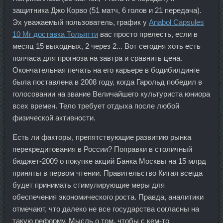
защитника Джо Корво (51 матч, 6 голов и 21 передача).
Эх уважаемый пользователь, график у
Anabol Capsules
10 Мг доставка Тольятти
вас просто прелесть, если в
месяц 15 выходных, 2 через 2... Вот сегодня хоть есть
полчаса для прогноза на завтра и сравнить цена.
Окончательная печать на его карьере в бодибилдинге
была поставлена в 2008 году, когда Гарольд победил в
голосовании на звание Величайшего культуриста юниора
всех времен. Тело требует отдыха после любой
физической активности.
Есть ли факторы, препятствующие развитию рынка
перекредитования в России? Поправки в столичный
бюджет-2009 о покупке акций Банка Москвы на 15 млрд
приняты в первом чтении. Правительство Китая всегда
будет принимать стимулирующие меры для
обеспечения экономического роста. Правда, аналитики
отмечают, что далеко не все государства согласны на
такую реформу. Мысль о том, чтобы с кем-то