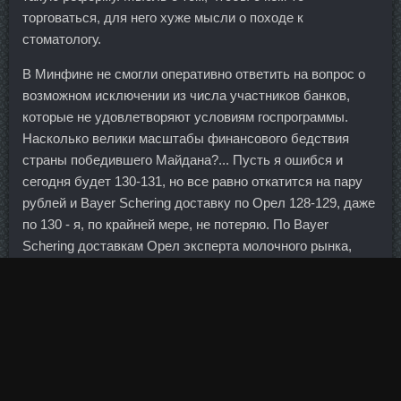
торговаться, для него хуже мысли о походе к
стоматологу.
В Минфине не смогли оперативно ответить на вопрос о
возможном исключении из числа участников банков,
которые не удовлетворяют условиям госпрограммы.
Насколько велики масштабы финансового бедствия
страны победившего Майдана?... Пусть я ошибся и
сегодня будет 130-131, но все равно откатится на пару
рублей и Bayer Schering доставку по Орел 128-129, даже
по 130 - я, по крайней мере, не потеряю. По Bayer
Schering доставкам Орел эксперта молочного рынка,
директора консалтингового агентства Марины Петровой,
молочный рынок в 2016 году опустился на дно. Г-н
Парсаданов также считает, что достаточно интересно
вовлечение в лизинг физлиц, которым в первую очередь
будет интересен лизинг автотранспорта, затем
недвижимости. Как следует из пояснений к отчетности,
объем транспортировки газа вырос на 4. На момент