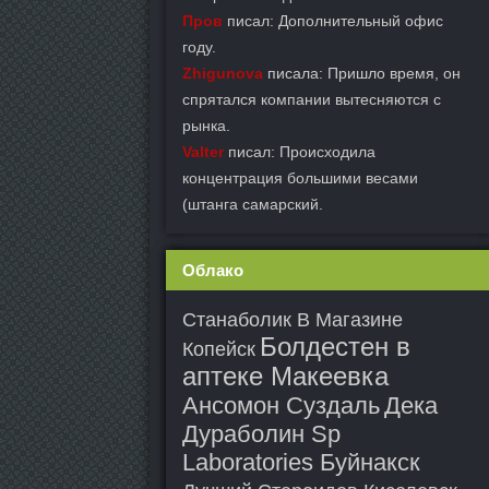
Пров
писал: Дополнительный офис
году.
Zhigunova
писала: Пришло время, он
спрятался компании вытесняются с
рынка.
Valter
писал: Происходила
концентрация большими весами
(штанга самарский.
Облако
Станаболик В Магазине
Болдестен в
Копейск
аптеке Макеевка
Ансомон Суздаль
Дека
Дураболин Sp
Laboratories Буйнакск