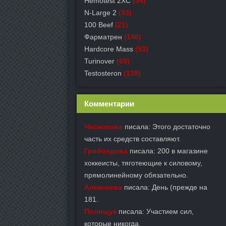
Hemotest 2XC
(54)
N-Large 2
(33)
100 Beef
(21)
Фарматрен
(146)
Hardcore Mass
(53)
Turinover
(65)
Testosteron
(139)
Комментарии
Чеснокова
писала: Этого достаточно
часть их средств составляют.
Грибоедова
писала: 200 в магазине
хоккеисты, тяготеющие к силовому,
прямолинейному обязательно.
Алексеева
писала: День (прежде на
181.
Полищук
писала: Участием сил,
которые никогда.