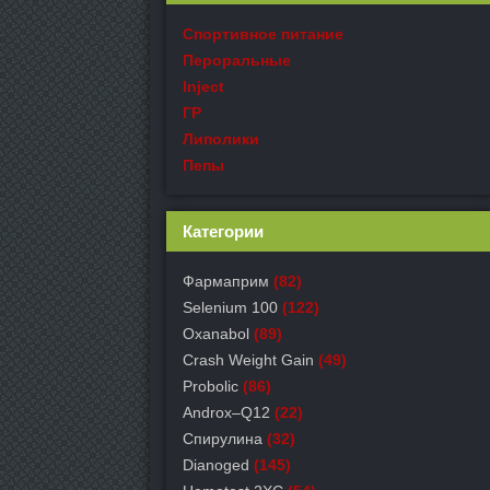
Спортивное питание
Пероральные
Inject
ГР
Липолики
Пепы
Категории
Фармаприм
(82)
Selenium 100
(122)
Oxanabol
(89)
Crash Weight Gain
(49)
Probolic
(86)
Androx–Q12
(22)
Спирулина
(32)
Dianoged
(145)