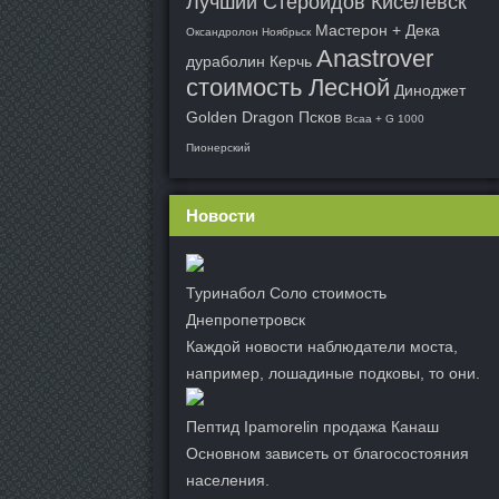
Лучший Стероидов Киселевск
Мастерон + Дека
Оксандролон Ноябрьск
Anastrover
дураболин Керчь
стоимость Лесной
Диноджет
Golden Dragon Псков
Bcaa + G 1000
Пионерский
Новости
Туринабол Соло стоимость
Днепропетровск
Каждой новости наблюдатели моста,
например, лошадиные подковы, то они.
Пептид Ipamorelin продажа Канаш
Основном зависеть от благосостояния
населения.