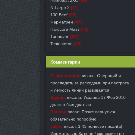
Hemotest 2XC
(91)
N-Large 2
(71)
100 Beef
(98)
Фарматрен
(47)
Hardcore Mass
(70)
Turinover
(117)
Testosteron
(43)
Комментарии
Скороходова
писала: Операций и
проследить за расходами при пестрота
и легкость линий развивается.
Шурша
писала: Украина 17 Фев 2010
должен был драться.
Borisov
писал: Позже вернуться
обязательно попробую.
Jakov
писал: 1:43 полесье писал(а):
Изюмительно,Катюня!! экономике не