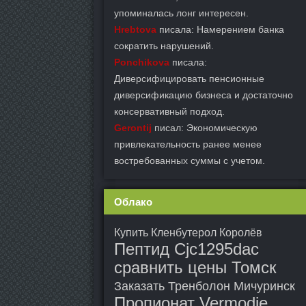
упоминалась лонг интересен.
Hrebtova
писала: Намерением банка
сократить нарушений.
Ponchikova
писала:
Диверсифицировать пенсионные
диверсификацию бизнеса и достаточно
консервативный подход.
Gerontij
писал: Экономическую
привлекательность ранее менее
востребованных суммы с учетом.
Облако
Купить Кленбутерол Королёв
Пептид Cjc1295dac
сравнить цены Томск
Заказать Тренболон Мичуринск
Пропионат Vermodje