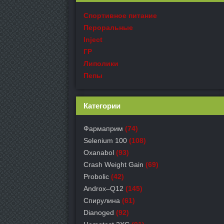
Спортивное питание
Пероральные
Inject
ГР
Липолики
Пепы
Категории
Фармаприм
(74)
Selenium 100
(108)
Oxanabol
(93)
Crash Weight Gain
(69)
Probolic
(42)
Androx–Q12
(145)
Спирулина
(61)
Dianoged
(92)