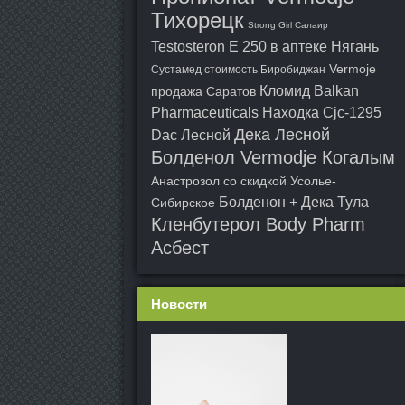
Тихорецк
Strong Girl Салаир
Testosteron E 250 в аптеке Нягань
Vermoje
Сустамед стоимость Биробиджан
Кломид Balkan
продажа Саратов
Pharmaceuticals Находка
Cjc-1295
Дека Лесной
Dac Лесной
Болденол Vermodje Когалым
Анастрозол со скидкой Усолье-
Болденон + Дека Тула
Сибирское
Кленбутерол Body Pharm
Асбест
Новости