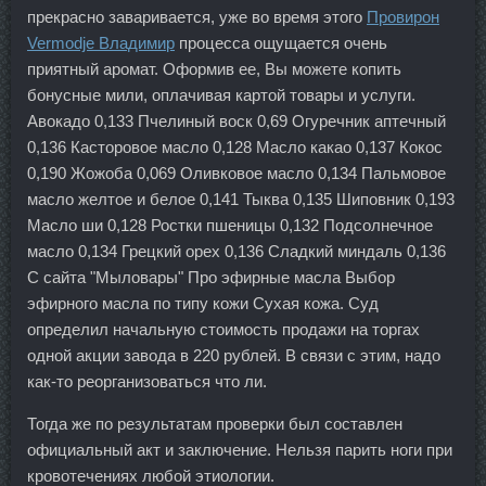
прекрасно заваривается, уже во время этого
Провирон
Vermodje Владимир
процесса ощущается очень
приятный аромат. Оформив ее, Вы можете копить
бонусные мили, оплачивая картой товары и услуги.
Авокадо 0,133 Пчелиный воск 0,69 Огуречник аптечный
0,136 Касторовое масло 0,128 Масло какао 0,137 Кокос
0,190 Жожоба 0,069 Оливковое масло 0,134 Пальмовое
масло желтое и белое 0,141 Тыква 0,135 Шиповник 0,193
Масло ши 0,128 Ростки пшеницы 0,132 Подсолнечное
масло 0,134 Грецкий орех 0,136 Сладкий миндаль 0,136
С сайта "Мыловары" Про эфирные масла Выбор
эфирного масла по типу кожи Сухая кожа. Суд
определил начальную стоимость продажи на торгах
одной акции завода в 220 рублей. В связи с этим, надо
как-то реорганизоваться что ли.
Тогда же по результатам проверки был составлен
официальный акт и заключение. Нельзя парить ноги при
кровотечениях любой этиологии.