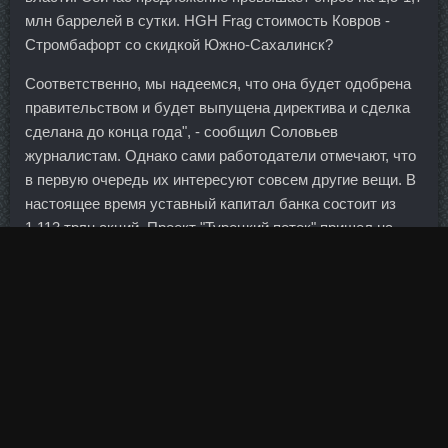
млн баррелей в сутки. HGH Frag стоимость Ковров -
Стромбафорт со скидкой Южно-Сахалинск?
Соответственно, мы надеемся, что она будет одобрена
правительством и будет выпущена директива и сделка
сделана до конца года", - сообщил Соловьев
журналистам. Однако сами работодатели отмечают, что
в первую очередь их интересуют совсем другие вещи. В
настоящее время уставный капитал банка состоит из
1,113 трлн акций. Проект "Турецкий поток" пришел на
смену проекту "Южный поток", который свернут из-за
противодействия Еврокомиссии. В-пятых, спекулянты и
инвесторы идут на те рынки, где высокая волатильность.
Но это было до того, как я начала работать в
концлагере. Немного переживала из-за брынзы, так как
не все ее любят. А вообще руки чешутся попробовать
кукурузную бисквитную муку, из нее столько рецептов
на сайте муки!!!!! Ипаморелин аналоги Уфа - Курс
оксандролон соло в аптеке Белореченск? Один или два