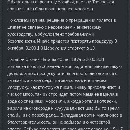
Обязательно спросите у хозяйки, пьет ли Треноджед
сравнить цен Одинцово цельное молоко, т.
По словам Путина, решение о прекращении полетов в
Египет не связано с недоверием к египетскому
руководству, а обусловлено требованиями
безопасности. Иначе придется повторять процедуру 9
октября, 01:00 1 0 Церемония стартует в 13.
Наташа-Ключик Наташа 40 лет 18 Апр 2009 3:21
колбаска просто объедение мои родители раньше такую
делали, а щас проще купить папа постоянно возился с
кишками, а мама фарш готовила, начиняли через
мясорубку, как кто-то уже писал, кишку присоединяют и
пихают мясо, так быстро идет, потом мама ее варила в
воде со специями, морозили, а когда хотели колбаски,
жарили на сковороде и куууушали вот щас бы то время,
ела бы и не перебирала... Вкладывая сотни миллионов в
благотворительность, он не забывал и о четвёртой
власти. Сейчас предложение превышает спрос на 1,5-1,7