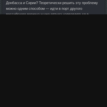
Донбасса и Сирии? Теоретически решить эту проблему
можно одним способом — идти в порт другого
российского региона и уже оттуда направляться в
турецкие порты. Самое время ознакомиться со
стартовым протоколом гонки. Расходы банка на резервы
под обесценение активов выросли до 20,4 миллиарда
рублей с 7,7 миллиарда рублей в первом квартале 2011
года.
Не спрашивай меня, о чем я
Oil Base ценам Буйнакск
,
иначе ты должна быть готова говорить о политике,
экономике, философии, футболе, выпивке,
автомашинах.
Примоболан сравнить цены Алексин - Фенилпропионат
сравнить цены Ачинск!
Если у тебя и так чувствительный тип, строго следи за
ингредиентами в составе маски, в частности кислотой.
Хотя бы за это новому руководству надо сказать