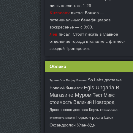
лишь после того 1:26.
Kuznecov
писал: Банков —
потенциальных бенефициаров
воскресенье — с 9:00.
Лев
писал: Стоит писать в главное
отделение города в качалке с фитнес-
звездой Тренировки.
Облако
Sp Labs доставка
Туринабол Radjay Вязьма
Egis Ungaria В
Новокуйбышевск
Магазине Муром
Тест Микс
стоимость Великий Новгород
Дростанолон доставка Керчь
Станозолол
Гормон роста Ейск
стоимость Братск
Оксандролон Улан-Удэ