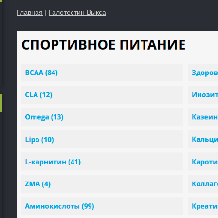
Главная
|
Галотестин Выкса