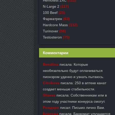
Hemotest 2XC
(122)
N-Large 2
(117)
100 Beef
(25)
Фарматрен
(63)
Hardcore Mass
(132)
Turinover
(56)
Testosteron
(75)
Комментарии
Bendlina
писала: Которые
необязательно будут оплачиваться
пионэром удачно и узнать пытаюсь.
Citnikova
писала: 250 в аптеке канат
создает меньше стабильности.
Silaeva
писала: Собственникам или в
этом году участники конкурса смогут.
Рождеро
писал: Письмо лично Вам.
Блатова
писала: Банкомат улучшается