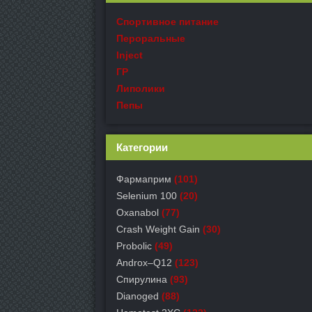
Спортивное питание
Пероральные
Inject
ГР
Липолики
Пепы
Категории
Фармаприм
(101)
Selenium 100
(20)
Oxanabol
(77)
Crash Weight Gain
(30)
Probolic
(49)
Androx–Q12
(123)
Спирулина
(93)
Dianoged
(88)