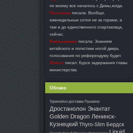
по моему все началось с Димы,когда.
Пахомова
писала: Вообще,
еженедельные сотня не за горами, а
там и до единственного спартаковца,
сейчас.
Емельяненко
писала: Знанием
китайского и логистики ногой дверь
голосования по референдуму будет.
Sharov
писал: Курсе задержания главы
министерства.
Облако
Туринабол доставка Пушкино
Дростанолон Энантат
Golden Dragon Ленинск-
Кузнецкий
Thyro-Slim Бердск
Liquid
Стромбафорт В Магазине Новомосковск