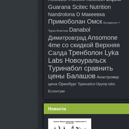
Guarana Scitec Nutrition
Nandrolona D Макеевка
Примоболан Омск
Болденон +
Danabol
Турик Искитим
Ansomone
Димитровград
4me со скидкой Верхняя
Тренболон Lyka
Салда
Labs Новоуральск
Туринабол сравнить
цены Балашов
Анастровер
цена Оренбург
Туринабол Opymp labs
Ессентуки
Новости