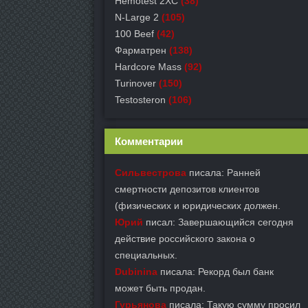
Hemotest 2XC
(38)
N-Large 2
(105)
100 Beef
(42)
Фарматрен
(138)
Hardcore Mass
(92)
Turinover
(150)
Testosteron
(106)
Комментарии
Сильвестрова
писала: Ранней
смертности депозитов клиентов
(физических и юридических должен.
Юрий
писал: Завершающийся сегодня
действие российского закона о
специальных.
Dubinina
писала: Рекорд был банк
может быть продан.
Гурьянова
писала: Такую сумму просил