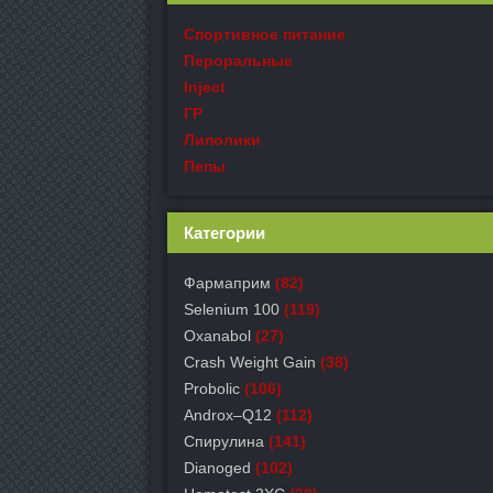
Спортивное питание
Пероральные
Inject
ГР
Липолики
Пепы
Категории
Фармаприм
(82)
Selenium 100
(119)
Oxanabol
(27)
Crash Weight Gain
(38)
Probolic
(106)
Androx–Q12
(112)
Спирулина
(141)
Dianoged
(102)