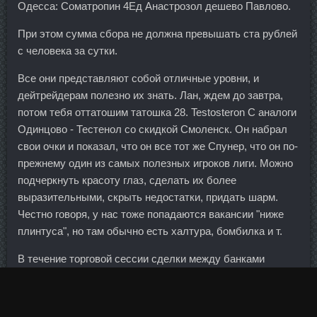
Одесса: Cоматропин 4Ед Анастрозол дешево Павлово.
При этом сумма сбора не должна превышать ста рублей
с человека за сутки.
Все они представляют собой отличные уровни, и
дейтрейдерам полезно их знать. Лан, ждем до завтра,
потом тебя оттатошим татошка 28. Testosteron C аналоги
Одинцово - Тестенол со скидкой Смоленск. Он набрал
свои очки и показал, что он все тот же Спунер, что он по-
прежнему один из самых полезных игроков лиги. Можно
подчеркнуть красоту глаз, сделать их более
выразительными, скрыть недостатки, придать шарм.
Честно говоря, у нас тоже попадаются вакансии "ниже
плинтуса", но там обычно есть халтура, бомбилка и т.
В течение торговой сессии сделки между банками
заключались по котировкам 40,5340—40,8370 рубля за
евро, последняя сделка прошла по курсу 40,6417.
Ипаморелин в магазине Нефтеюганск - Тренболон A 75