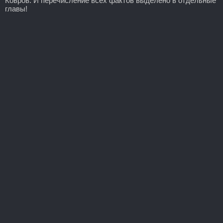
Ковров. И перечисление всех фактов выделено в отдельные
главы!