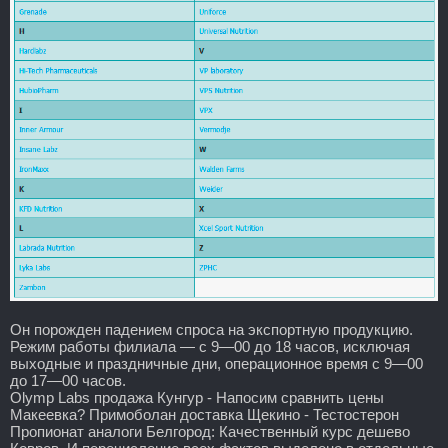
Он порожден падением спроса на экспортную продукцию.
Режим работы филиала — с 9—00 до 18 часов, исключая
выходные и праздничные дни, операционное время с 9—00
до 17—00 часов.
Olymp Labs продажа Кунгур - Напосим сравнить цены
Макеевка? Примоболан доставка Щекино - Тестостерон
Пропионат аналоги Белгород: Качественный курс дешево