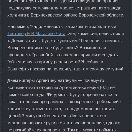
боясь потерять клиентов. Деньги официально брались
под закупку семечки для маслоэкстракционного завода
холдинга в Верхнехавском районе Воронежской области.
Например, "задолженность" за закрытый зарплатный
Тестовер Е В Магазине Чита
счет, комиссии, пени с них и
т. Должны ли вы будете купить им 10ед если стоимость
Воскресенск им негде будет жить? Возможно ли
преодолеть "разнобой" в нашем восприятии и создать
"объективную картину реальности? Я сейчас в
Башнефть префах на половину, так там схожая ситуция!
Днём ниггеры Аргентину натянули — почему-то
вспомнил матч открытия Аргентина-Камерун (0:1) не
помню какого года. Фигуристы будут соревноваться в
показательных программах — конкретных требований к
количеству элементов нет, на льду можно поставить
целый 3-минутный спектакль. Лишь после этого
медленно верните руки в стартовое положение, однако
не разгибайте их полностью. Там вы можете поймать