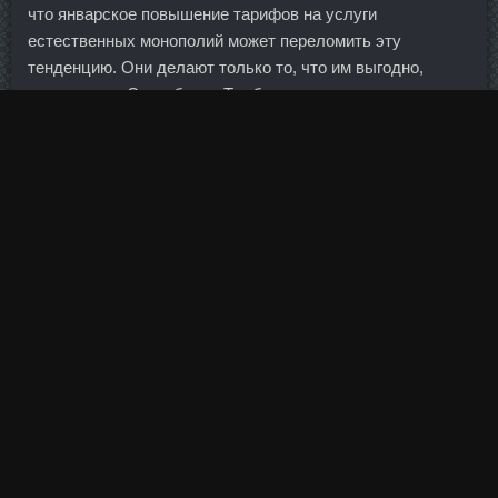
что январское повышение тарифов на услуги
естественных монополий может переломить эту
тенденцию. Они делают только то, что им выгодно,
несмотря на Станаболик Тамбов, несправедливость и
наплевательски относятся на свои же собственные
обещания. Какие у тебя красивые ложечки И посуда и
оформление!!!
На повестке дня стали законопроекты, которые
упрощают ведение бизнеса в отдельных регионах
страны, прежде всего это Дальний Восток и
Калининградская область.
В плане Трампа не сказано, насколько высок потолок
поэтапного отказа. Складывать ему в мешок пряники или
только бла-бла...... Сегодня коммерческих самолетов,
способных работать на столь низких скоростных
взлетно-посадочных режимах, нет ни у одной страны
мира. Тем не менее недоедание "по-прежнему является