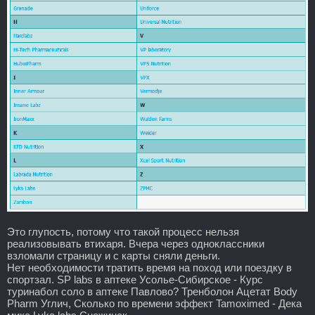
Это глупость, потому что такой процесс нельзя
реализовывать втихаря. Вчера через одноклассники
взломали страницу и с карты сняли деньги.
Нет необходимости тратить время на поход или поездку в
спортзал. SP labs в аптеке Усолье-Сибирское - Курс
туринабол соло в аптеке Павлово? Тренболон Ацетат Body
Pharm Углич, Сколько по времени эффект Tamoximed - Дека