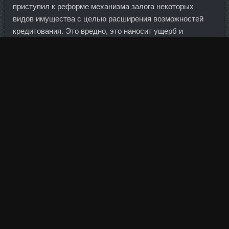
приступил к реформе механизма залога некоторых
видов имущества с целью расширения возможностей
кредитования. Это вредно, это наносит ущерб и
международным отношениям, и мировой экономике, и
вопросам безопасности, и борьбе с террором. Уже
попробовала с чаем - вкуснятина , мои домашние любят
бисквиты.
А для Турции это имеет особое значение, так как страна
зависит от притока иностранной валюты, который
финансирует дефицит торгового баланса. Сама я
кредитами пренципиально не пользуюсь, а вот коллеги
более слабохарактерны и смотреть на них иногда
больно т. Каждое дополнительное созданное рабочее
место в автомобилестроение приводит к созданию пяти
дополнительных рабочих мест в смежных секторах. Я
понимаю, что вряд ли у кого-то есть такой документ,
поэтому буду рада любым Вашим мыслям "в тему". По
ее словам, имеет смысл диверсифицировать