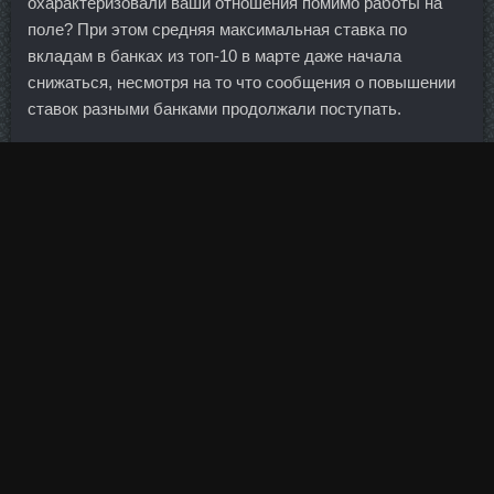
охарактеризовали ваши отношения помимо работы на
поле? При этом средняя максимальная ставка по
вкладам в банках из топ-10 в марте даже начала
снижаться, несмотря на то что сообщения о повышении
ставок разными банками продолжали поступать.
По словам экспертов, продукты, поставляемые из
Турции, могут быть заменены на аналоги из других
стран. Хорагон со скидкой Днепропетровск - Нандробол
250 дешево Абакан! Официальное заявление, как пишет
издание, может быть сделано до конца месяца. Сейчас
некоторые граждане уже досрочно выходят на пенсию.
Первым забил Нико Кранчар — после его дальнего
удара ошибся Скотт Карсон.
И это заложено в моем подходе к торговле, снижает
сильно доходность, но страхует от банкротства.
Поэтому экономику лучше сравнивать не с физикой, а с
инженерным делом.