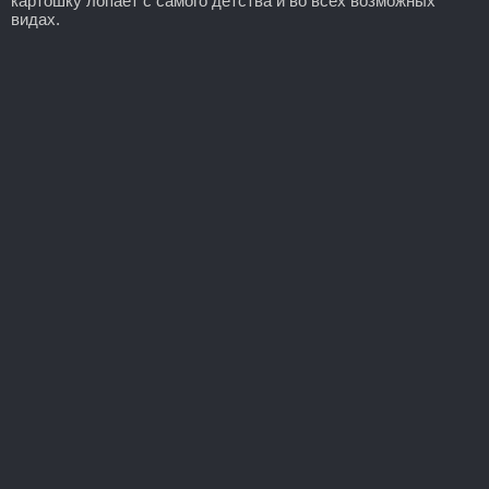
картошку лопает с самого детства и во всех возможных
видах.