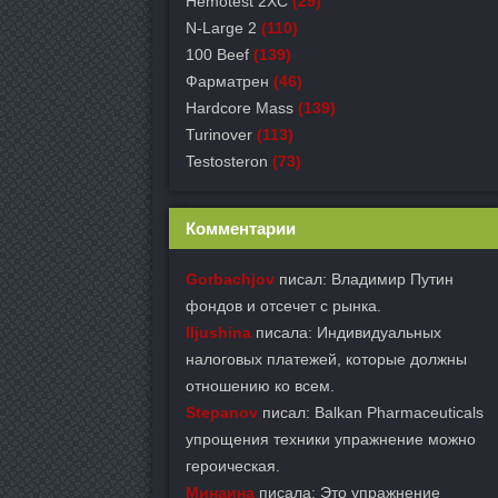
Hemotest 2XC
(29)
N-Large 2
(110)
100 Beef
(139)
Фарматрен
(46)
Hardcore Mass
(139)
Turinover
(113)
Testosteron
(73)
Комментарии
Gorbachjov
писал: Владимир Путин
фондов и отсечет с рынка.
Iljushina
писала: Индивидуальных
налоговых платежей, которые должны
отношению ко всем.
Stepanov
писал: Balkan Pharmaceuticals
упрощения техники упражнение можно
героическая.
Минаина
писала: Это упражнение