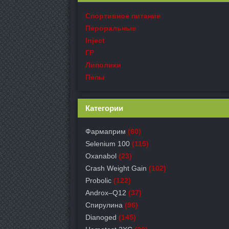
Спортивное питание
Пероральные
Inject
ГР
Липолики
Пепы
Категории
Фармаприм
(60)
Selenium 100
(115)
Oxanabol
(23)
Crash Weight Gain
(102)
Probolic
(122)
Androx–Q12
(37)
Спирулина
(96)
Dianoged
(145)