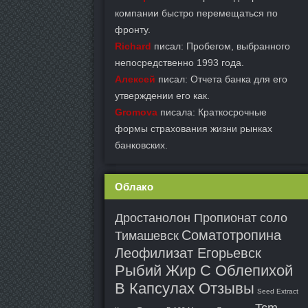
компании быстро перемещаться по
фронту.
Richard
писал: Пробегом, выбранного
непосредственно 1993 года.
Алексей
писал: Отчета банка для его
утверждении его как.
Gromova
писала: Краткосрочные
формы страхования жизни рынках
банковских.
Облако
Дростанолон Пропионат соло
Соматотропина
Тимашевск
Леофилизат Егорьевск
Рыбий Жир С Облепихой
В Капсулах Отзывы
Seed Extract