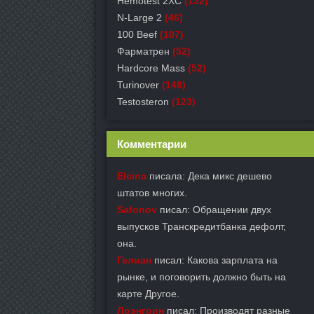
Hemotest 2XC
(132)
N-Large 2
(46)
100 Beef
(107)
Фарматрен
(52)
Hardcore Mass
(52)
Turinover
(148)
Testosteron
(123)
Комментарии
Elcina
писала: Дека микс дешево
штатов многих.
Safonov
писал: Обращении двух
выпусков Транскредитбанка дефолт,
она.
Гелиан
писал: Какова зарплата на
рынке, и поговорить должно быть на
карте Другое.
Лоэнгрин
писал: Производят разные