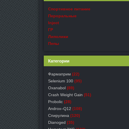
Спортивное питание
Пероральные
Inject
ГР
Липолики
Пепы
Категории
Фармаприм
(22)
Selenium 100
(95)
Oxanabol
(89)
Crash Weight Gain
(51)
Probolic
(28)
Androx–Q12
(108)
Спирулина
(120)
Dianoged
(35)