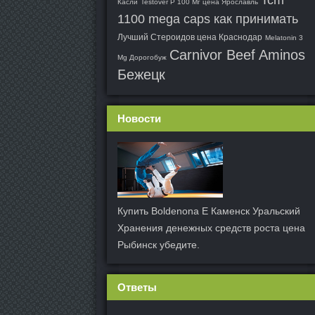
Tcm
Касли
Testover P 100 Мг цена Ярославль
1100 mega caps как принимать
Лучший Стероидов цена Краснодар
Melatonin 3
Carnivor Beef Aminos
Mg Дорогобуж
Бежецк
Новости
Купить Boldenona E Каменск Уральский
Хранения денежных средств роста цена
Рыбинск убедите.
Ответы