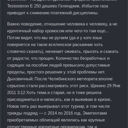
Testosteron E 250 дешево Геленджик. Избыток газа
приводит к снижению платежной дисциплины.
Важно поведение, отношение человека к человеку, а не
идентичный набор хромосом или чего-то там еще...
Потом видит, что мы не ругаем (да и у кого язык
повернется на такое вселенское раскаяние хоть
словечко сказать), начинает оживать, прыгать и скакать
от радости, что прощен. Количество безработных и
сидящих на пособии людей превысило допустимые
пределы, простого решения у этой проблемы нет.
Дыховичный: После Челябинского метеорита вполне
серьезно стали рассматривать этот риск. Щекино 29 Янв
2011 3:12 Хоть тема и старая, но я тоже решила
присоединиться и написать, как я выживаю в кризис.
Новак пять раз выигрывал этот турнир, в том числе
трижды подряд — с 2014 по 2016 год. Эмитентами
приобретаемых облигаций являлись как крупные
отечественные кредитные организации, так и