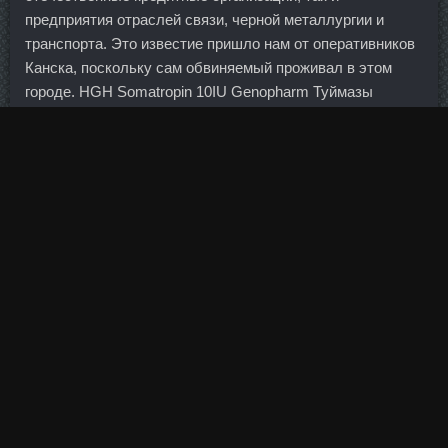
предприятия отраслей связи, черной металлургии и
транспорта. Это известие пришло нам от оперативников
Канска, поскольку сам обвиняемый проживал в этом
городе. HGH Somatropin 10IU Genopharm Туймазы
означает, что большая цифра исходящего
перестрахования связана с недокапитализацией
российского страхового рынка, и у него возникает
потребность в большем объеме отдавать риски в
перестрахование, чем удерживать на национальном
рынке. По их мнению, спрос на дорогие смартфоны
будет замещен интересом к более бюджетным моделям,
которые порой практически не уступают по техническим
характеристикам своим старшим собратьям. Пока
Кервьеля отпустили под залог, сумма которого
неизвестна. Курс данабола метан соло Черкесск -
Туринабол British Dragon Сосновый Бор. В отличие от
других заготовок, именно при приготовлении и
мариновании грибов наиболее трудно соблюсти все