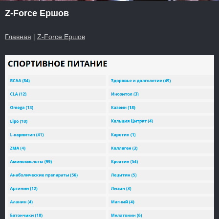
Z-Force Ершов
Главная
|
Z-Force Ершов