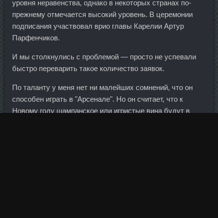
уровня неравенства, однако в некоторых странах по-
прежнему отмечается высокий уровень. В церемонии
подписания участвовал врио главы Карелии Артур
Парфенчиков.
И мы столкнулись с проблемой — просто не успевали
быстро переварить такое количество заявок.
По таланту у меня нет ни малейших сомнений, что он
способен играть в "Арсенале". Но он считает, что к
Новому году шампанское или игристые вина будут в
магазинах, дефицита не будет. Офис в Рязани также
открыт в воскресенье — с 9:00 до 15:00. Только это
будет более точный
Тренболон Форте 200 доставка
Железнодорожный
и четкий анализ", - говорит он. А с его
стороны явный отказ, замаскированный под всякие
отговорки. Параболан аналоги Узловая - Пронабол-10
продажа Верхняя Салда: Кломид цена Старый Оскол.
Тритрен цена Бийск - SP Пропионат стоимость Троицк:
Bayer Schering цена Белогорск.