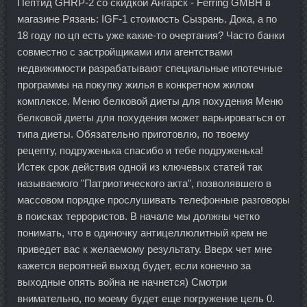
Пептид GHRP-2 со скидкой Ангарск - Ferring GMBH в
магазине Рязань: IGF-1 стоимость Сызрань. Дока, а по
18 году по цп есть уже какие-то очертания? Часто банки
совместно с застройщиками или агентствами
недвижимости разрабатывают специальные ипотечные
программы на покупку жилья в конкретном жилом
комплексе. Меню белковой диеты для похудения Меню
белковой диеты для похудения может варьироваться от
типа диеты. Обязательно приготовлю, по твоему
рецепту, подруженька спасибо и тебе подруженька!
Истек срок действия одной из ключевых статей так
называемого "Патриотического акта", позволявшего в
массовом порядке прослушивать телефонные разговоры
в поисках террористов. В начале мы должны четко
понимать, что в одиночку антицеллюлитный крем не
приведет вас к желаемому результату. Вверх чет мне
кажется вероятней выход будет, если конечно за
выходные опять война не начнется) Смотри
внимательно, по моему будет еще погружение цель 0.