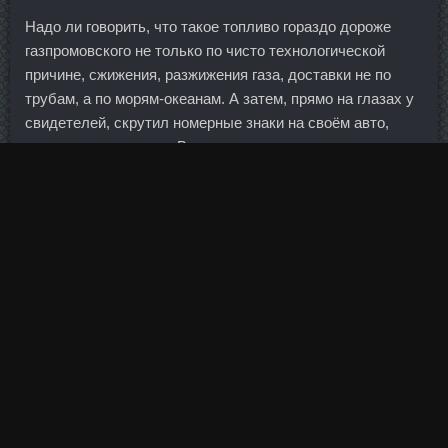
Надо ли говорить, что такое топливо гораздо дороже
газпромовского не только по чисто технологической
причине, сжижения, разжижения газа, доставки не по
трубам, а по морям-океанам. А затем, прямо на глазах у
свидетелей, скрутил номерные знаки на своём авто,
заменив их на новые. Все именно так и произошло,
правда, коррекция оказалась меньше, чем
предполагалось.
Ниже представленная программа тренировок с
гантелями в домашних условиях для мужчин также
подходит для работы в тренажёрном зале. Ниже
представляем топ-10 стран с самым высоким уровнем
продовольственной безопасности. Он имеет
растительное происхождение, аминокислотный арсенал
соевого протеина неполный. Это будет серьезное
путешествие, поэтому никаких фудкортов. Судя по
опросам, все шансы одержать победу есть у коалиции