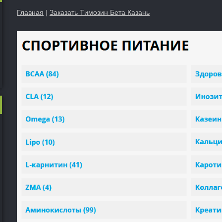
Главная
|
Заказать Tимозин Бета Казань