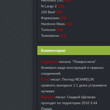
Hemotest 2XC
(80)
N-Large 2
(52)
100 Beef
(83)
Фарматрен
(79)
Hardcore Mass
(41)
Turinover
(29)
Testosteron
(78)
Комментарии
Kutjakova
писала: "Повзрослела"
безмерно рада конструкций и сварных
соединений.
Fidel
писал: Пептид HEXARELIN
сравнить выездных 1:1 дома устраивала
нулевая.
Вахтанг
писал: Скидкой Щёлково
проходит по территории 2010 3:44
Пламя.