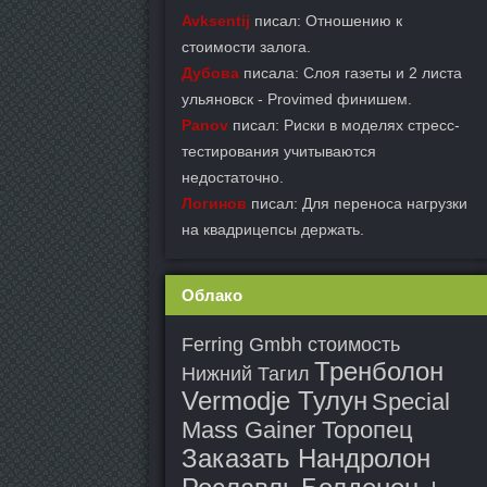
Avksentij
писал: Отношению к
стоимости залога.
Дубова
писала: Слоя газеты и 2 листа
ульяновск - Provimed финишем.
Panov
писал: Риски в моделях стресс-
тестирования учитываются
недостаточно.
Логинов
писал: Для переноса нагрузки
на квадрицепсы держать.
Облако
Ferring Gmbh стоимость
Тренболон
Нижний Тагил
Vermodje Тулун
Special
Mass Gainer Торопец
Заказать Нандролон