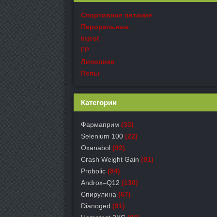
Спортивное питание
Пероральные
Inject
ГР
Липолики
Пепы
Категории
Фармаприм
(33)
Selenium 100
(22)
Oxanabol
(92)
Crash Weight Gain
(91)
Probolic
(84)
Androx–Q12
(130)
Спирулина
(67)
Dianoged
(91)