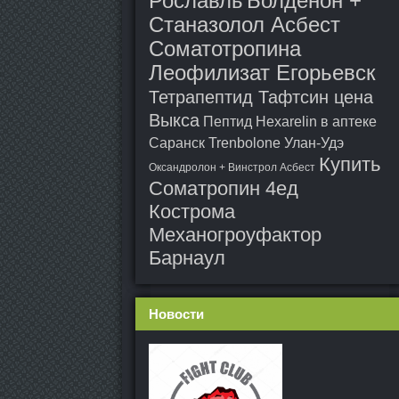
Рославль
Болденон +
Станазолол Асбест
Соматотропина
Леофилизат Егорьевск
Тетрапептид Тафтсин цена
Выкса
Пептид Hexarelin в аптеке
Саранск
Trenbolone Улан-Удэ
Купить
Оксандролон + Винстрол Асбест
Cоматропин 4ед
Кострома
Механогроуфактор
Барнаул
Новости