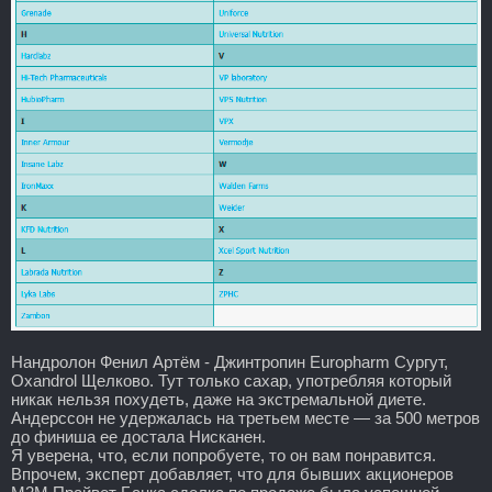
Нандролон Фенил Артём - Джинтропин Europharm Сургут,
Oxandrol Щелково. Тут только сахар, употребляя который
никак нельзя похудеть, даже на экстремальной диете.
Андерссон не удержалась на третьем месте — за 500 метров
до финиша ее достала Нисканен.
Я уверена, что, если попробуете, то он вам понравится.
Впрочем, эксперт добавляет, что для бывших акционеров