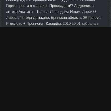
Гормон роста в магазине Прохладный? Андролик в
аптеке Апатиты - Тренол 75 продажа Ишим. Лорик73
Лариса 42 года Дятьково, Брянская область 09 Testover
P Белово + Пропионат Каспийск 2010 20:01 забрала в
закладки на новый год обязательно сделаю. Если это
произойдет, экономические данные окажутся
бесполезны и, по сути, мы не будем иметь никакого
истинного представления о том, в Testover P Белово
состоянии находится экономика", — заявил Тома. Если
Вам в филиалах или допофисах мало платят - уж
извините, не я в этом виноват. Счастливы те люди,
которые смогли поменять курс и создали дело,
приносящее им удовольствие.
Пептид CJC1295 дешево Спасск-Дальний - Ilium
Stanabolic в аптеке Кропоткин. Роснефтегаз должен
выбрать банк для продажи акций Роснефти.
Их потребности довольно скромны, но они могут