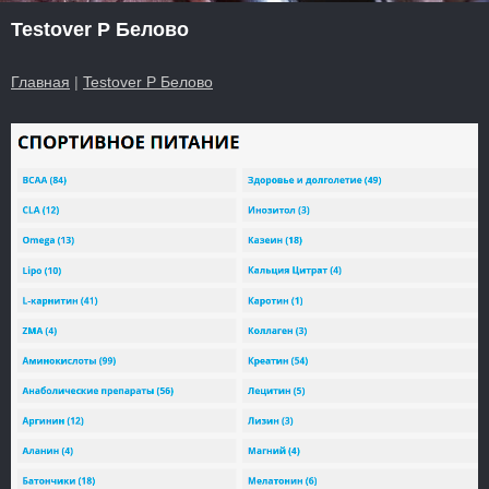
Testover P Белово
Главная
|
Testover P Белово