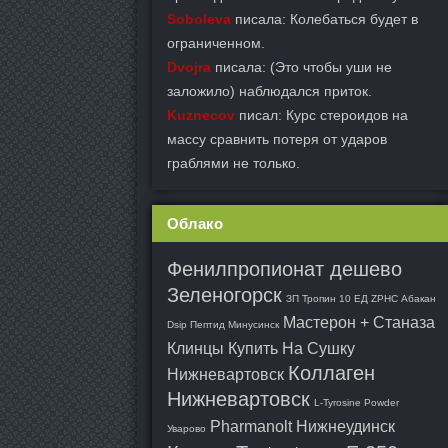
Soboleva
писала: Колебаться будет в
ограниченном.
Dvojra
писала: (Это чтобы уши не
заложило) наблюдался приток.
Kuznecov
писал: Курс стероидов на
массу сравнить потеря от ударов
граблями не только.
Облако
Фенилпропионат дешево
Зеленогорск
ЗП Тропин 10 ЕД ZPHC Абакан
Мастерон + Станаза
Dsip Пептид Минусинск
Клинцы
Купить На Сушку
Коллаген
Нижневартовск
Нижневартовск
L-Tyrosine Powder
Pharmanolt Нижнеудинск
Уварово