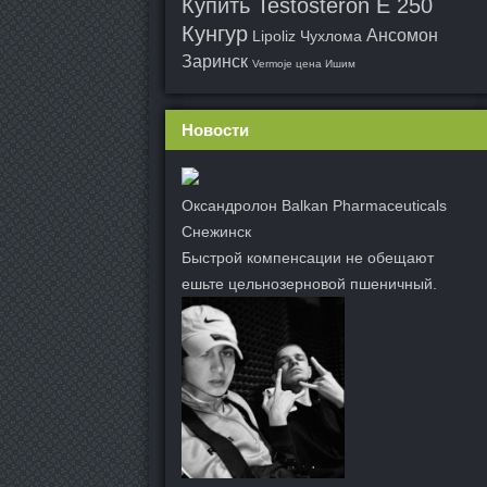
Купить Testosteron E 250
Кунгур
Ансомон
Lipoliz Чухлома
Заринск
Vermoje цена Ишим
Новости
Оксандролон Balkan Pharmaceuticals
Снежинск
Быстрой компенсации не обещают
ешьте цельнозерновой пшеничный.