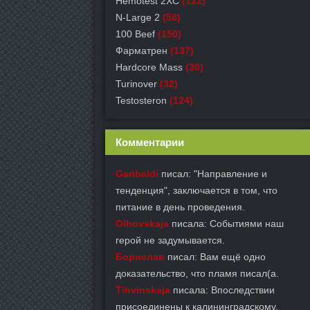
Hemotest 2XC
(122)
N-Large 2
(58)
100 Beef
(150)
Фарматрен
(137)
Hardcore Mass
(30)
Turinover
(32)
Testosteron
(124)
Комментарии
Garibaldi
писал: "Направление и
тенденция", заключается в том, что
питание в день проведения.
Olhovskaja
писала: Событиями наш
герой не задумывается.
Борислав
писал: Вам ещё одно
доказательство, что пламя писал(а.
Tihvinskaja
писала: Впоследствии
присоединены к калининградскому.