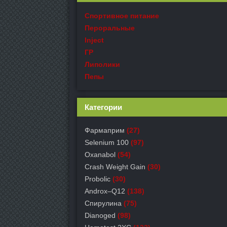
Спортивное питание
Пероральные
Inject
ГР
Липолики
Пепы
Категории
Фармаприм
(27)
Selenium 100
(97)
Oxanabol
(54)
Crash Weight Gain
(30)
Probolic
(30)
Androx–Q12
(138)
Спирулина
(75)
Dianoged
(98)