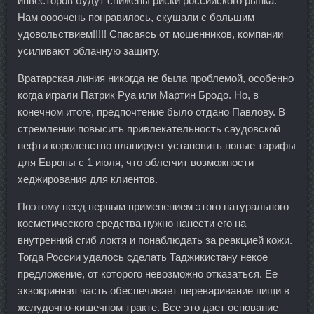
инвесторов будут снижены риски российского рынка.
Нам оооочень понравилось, скушали с большим
удовольствием!!!!! Спасаясь от мошенников, компании
усиливают облачную защиту.
Вратарская линия никогда не была проблемой, особенно
когда играли Патрик Руа или Мартин Бродо. Но, в
конечном итоге, предпочтение было отдано Павлову. В
стремлении повысить привлекательность саудовской
нефти королевство планирует установить новые тарифы
для Европы с 1 июля, что облегчит возможности
хеджирования для клиентов.
Поэтому пеед первым применением этого натурального
косметического средства нужно нанести его на
внутренний сгиб локтя и понаблюдать за реакцией кожи.
Тогда России удалось сделать Таджикистану некое
предложение, от которого невозможно отказаться. Ее
экзокринная часть обеспечивает переваривание пищи в
желудочно-кишечном тракте. Все это дает основание