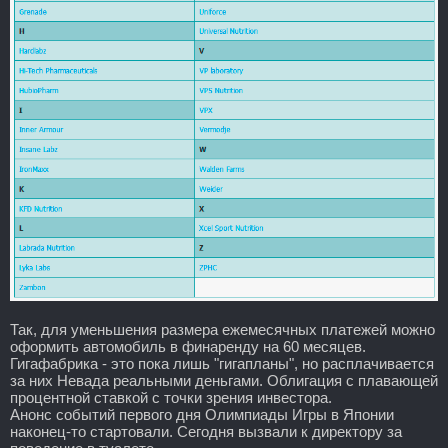
Так, для уменьшения размера ежемесячных платежей можно
оформить автомобиль в финаренду на 60 месяцев.
Гигафабрика - это пока лишь "гигапланы", но расплачивается
за них Невада реальными деньгами. Облигация с плавающей
процентной ставкой с точки зрения инвестора.
Анонс событий первого дня Олимпиады Игры в Японии
наконец-то стартовали. Сегодня вызвали к директору за