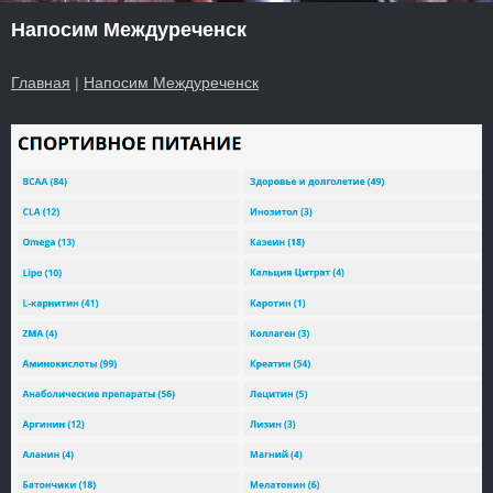
Напосим Междуреченск
Главная
|
Напосим Междуреченск