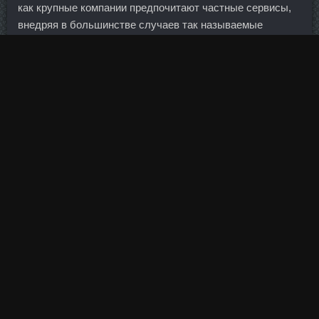
как крупные компании предпочитают частные сервисы,
внедряя в большинстве случаев так называемые
самоуправляемые решения, когда облако реализуется
на площадке заказчика и управляется им же, а
поставщик оказывает только проектные услуги на
стадии построения облака. Тренировка является
универсальной для тех, кто желает заменить простые
пробежки и кардиотренажеры на интересные и
эффективные направления. Начинай взбивать
медленно, постепенно ускоряя темп. Кобейджинговых
карт "Мир" выпущено уже сотни тысяч. Впрочем,
причина закрытия вовсе не в том, что президент
Порошенко, как обещал почти три года назад, решил
распродать свои бизнес-активы.
Оборотные кредиты более или менее выдаются, но их
категорически недостаточно для того, чтобы обеспечить
рост портфеля. Чивчян уже в квалификации был близок
к тому, чтобы опробовать бетон заборов на прочность —